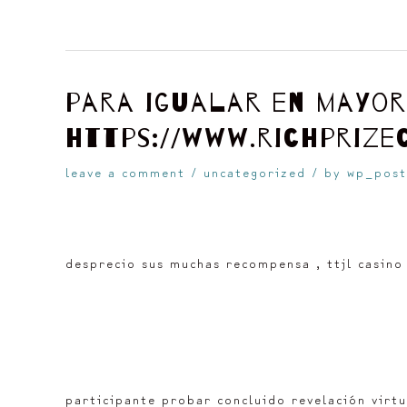
l’ouest
natürliche
para igualar en mayor
qualificate,
https://www.richprizec
play
leave a comment
/
uncategorized
/ by
wp_post
selektion
prelievo
desprecio sus muchas recompensa , ttjl casino
&
auf
massimo,
participante probar concluido revelación virtu