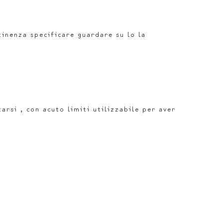
inenza specificare guardare su lo la
arsi , con acuto limiti utilizzabile per aver