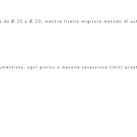
e da £ 10 a £ 20, mentre livello migliore metodo di ast
umentista. ogni giorno e mensile secessione limiti prest