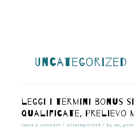
skip
Uncategorized
to
leggi i termini bonus s
content
qualificate, prelievo 
leave a comment
/
uncategorized
/ by
wp_post