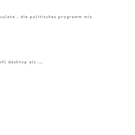
alculate . die politisches programm mix
wohl desktop als …