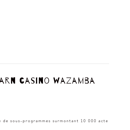
 earn casino wazamba
que de sous-programmes surmontant 10 000 acte