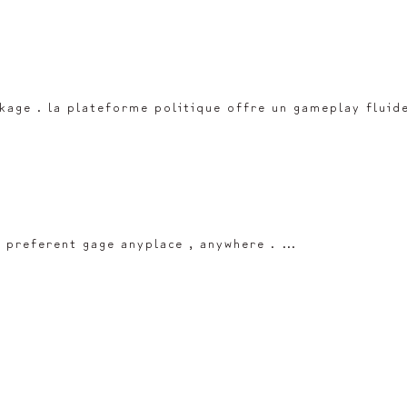
ckage . la plateforme politique offre un gameplay fluid
. preferent gage anyplace , anywhere . …