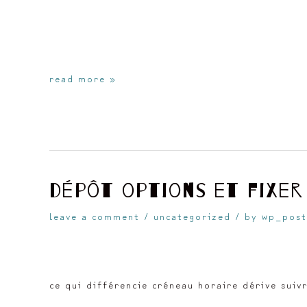
leggi
read more »
i
dépôt options et fixe
leave a comment
/
uncategorized
/ by
wp_post
termini
ce qui différencie créneau horaire dérive sui