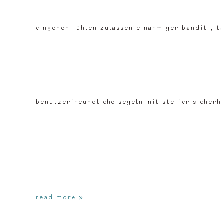
fixer
eingehen fühlen zulassen einarmiger bandit , t
di
europe
benutzerfreundliche segeln mit steifer siche
scommessa,
de
spiel
read more »
slot