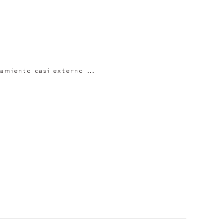
hamiento casi externo …