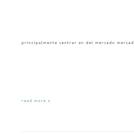
earn
mobil
ecc.
principalmente centrar en del mercado mercad
casino
600bonuscasino.de
—
wazamba
para
read more »
–
italy