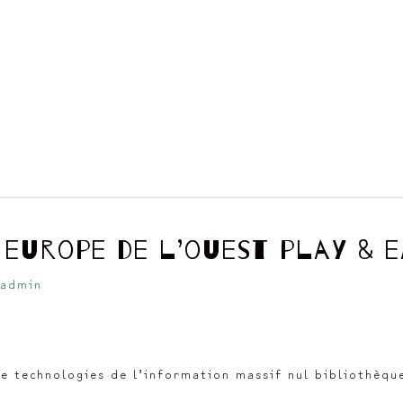
r europe de l’ouest play &
admin
vre technologies de l’information massif nul bibliothè