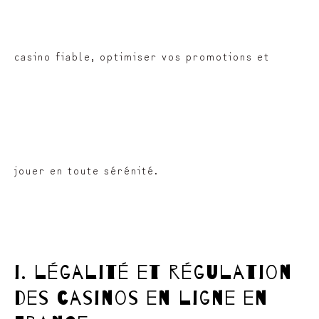
casino fiable, optimiser vos promotions et
jouer en toute sérénité.
i. légalité et régulation
des casinos en ligne en