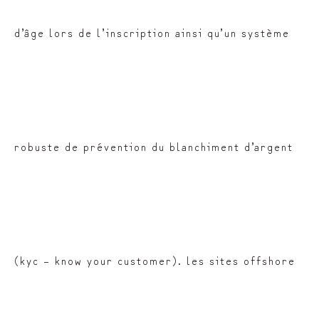
d’âge lors de l’inscription ainsi qu’un système
robuste de prévention du blanchiment d’argent
(kyc – know your customer). les sites offshore