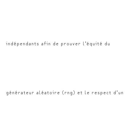
indépendants afin de prouver l’équité du
générateur aléatoire (rng) et le respect d’un