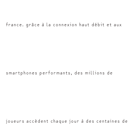
france. grâce à la connexion haut débit et aux
smartphones performants, des millions de
joueurs accèdent chaque jour à des centaines de