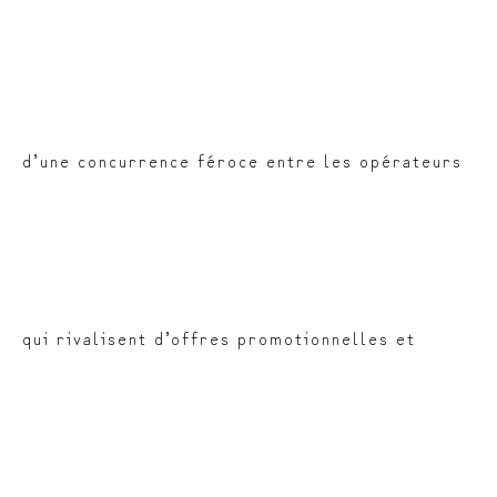
d’une concurrence féroce entre les opérateurs
qui rivalisent d’offres promotionnelles et