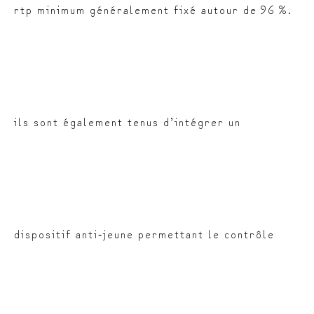
rtp minimum généralement fixé autour de 96 %.
ils sont également tenus d’intégrer un
dispositif anti‑jeune permettant le contrôle