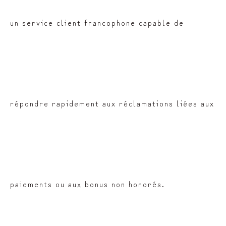
un service client francophone capable de
répondre rapidement aux réclamations liées aux
paiements ou aux bonus non honorés.