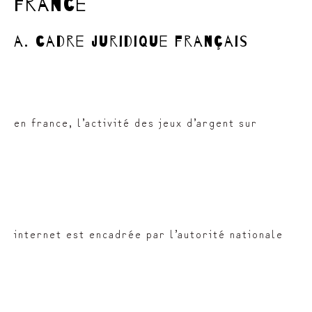
france
a. cadre juridique français
en france, l’activité des jeux d’argent sur
internet est encadrée par l’autorité nationale