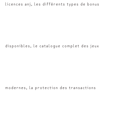
licences anj, les différents types de bonus
disponibles, le catalogue complet des jeux
modernes, la protection des transactions