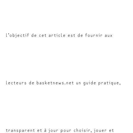
l’objectif de cet article est de fournir aux
lecteurs de basketnews.net un guide pratique,
transparent et à jour pour choisir, jouer et