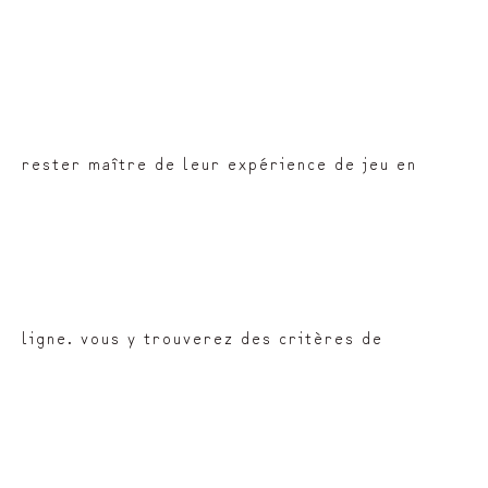
rester maître de leur expérience de jeu en
ligne. vous y trouverez des critères de