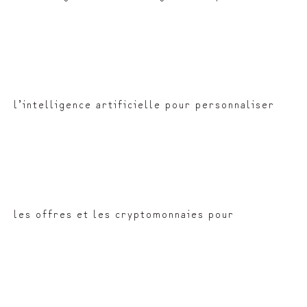
l’intelligence artificielle pour personnaliser
les offres et les cryptomonnaies pour