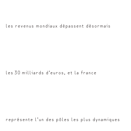
les revenus mondiaux dépassent désormais
les 30 milliards d’euros, et la france
représente l’un des pôles les plus dynamiques