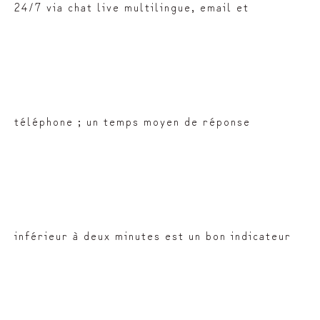
24/7 via chat live multilingue, email et
téléphone ; un temps moyen de réponse
inférieur à deux minutes est un bon indicateur