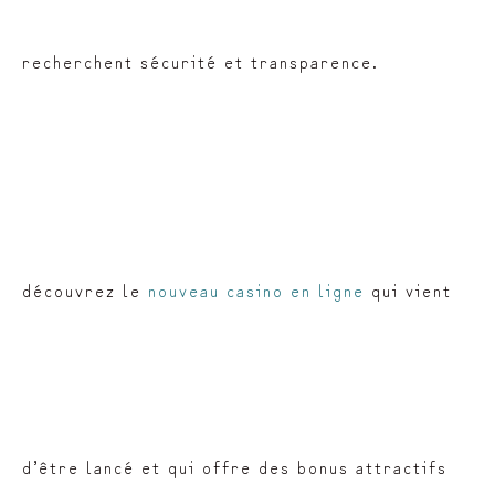
recherchent sécurité et transparence.
découvrez le
nouveau casino en ligne
qui vient
d’être lancé et qui offre des bonus attractifs