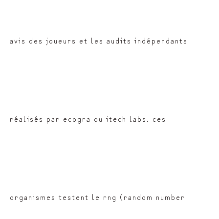
avis des joueurs et les audits indépendants
réalisés par ecogra ou itech labs. ces
organismes testent le rng (random number