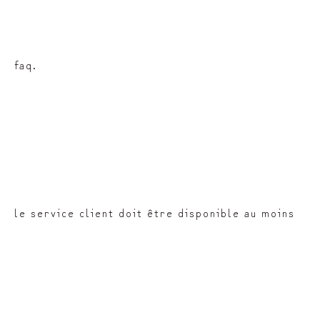
faq.
le service client doit être disponible au moins