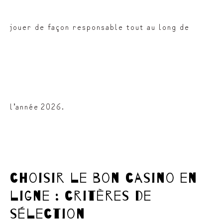
jouer de façon responsable tout au long de
l’année 2026.
choisir le bon casino en
ligne : critères de
sélection