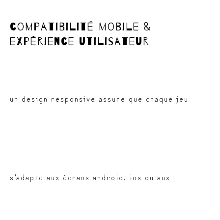
compatibilité mobile &
expérience utilisateur
un design responsive assure que chaque jeu
s’adapte aux écrans android, ios ou aux