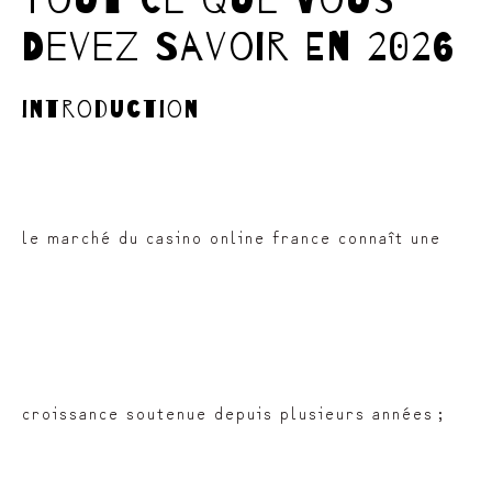
Tout Ce Que Vous
Devez Savoir En 2026
introduction
le marché du casino online france connaît une
croissance soutenue depuis plusieurs années ;