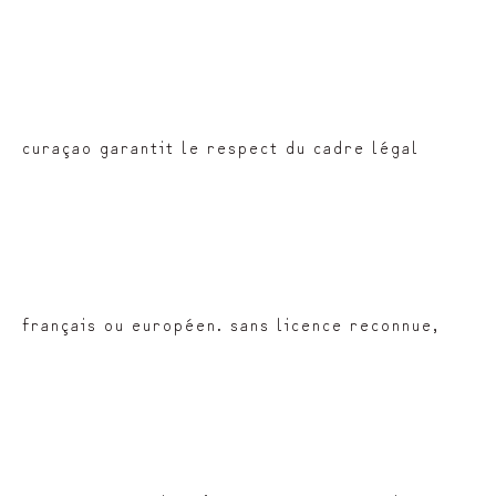
curaçao garantit le respect du cadre légal
français ou européen. sans licence reconnue,