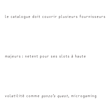
le catalogue doit couvrir plusieurs fournisseurs
majeurs : netent pour ses slots à haute
volatilité comme
gonzo’s quest
, microgaming