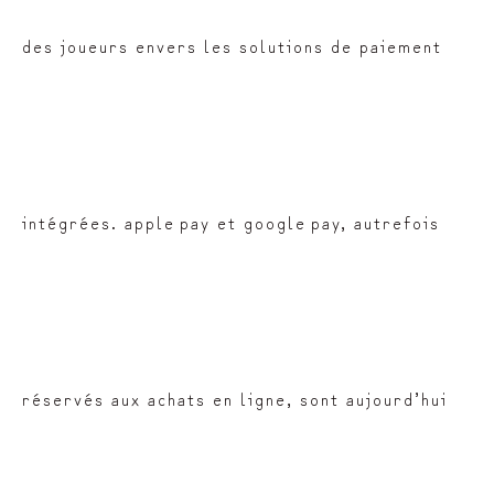
des joueurs envers les solutions de paiement
intégrées. apple pay et google pay, autrefois
réservés aux achats en ligne, sont aujourd’hui