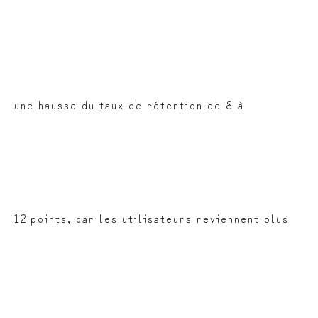
une hausse du taux de rétention de 8 à
12 points, car les utilisateurs reviennent plus