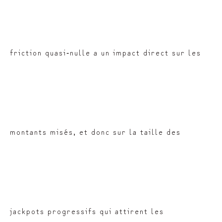
friction quasi‑nulle a un impact direct sur les
montants misés, et donc sur la taille des
jackpots progressifs qui attirent les