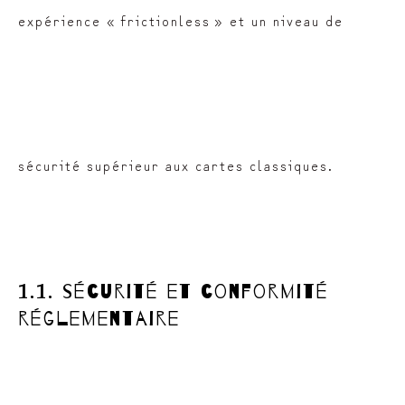
expérience « frictionless » et un niveau de
sécurité supérieur aux cartes classiques.
1.1. sécurité et conformité
réglementaire