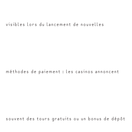
visibles lors du lancement de nouvelles
méthodes de paiement : les casinos annoncent
souvent des tours gratuits ou un bonus de dépôt