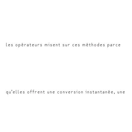
les opérateurs misent sur ces méthodes parce
qu’elles offrent une conversion instantanée, une