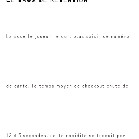
le taux de rétention
lorsque le joueur ne doit plus saisir de numéro
de carte, le temps moyen de checkout chute de
12 à 3 secondes. cette rapidité se traduit par