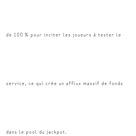
de 100 % pour inciter les joueurs à tester le
service, ce qui crée un afflux massif de fonds
dans le pool du jackpot.