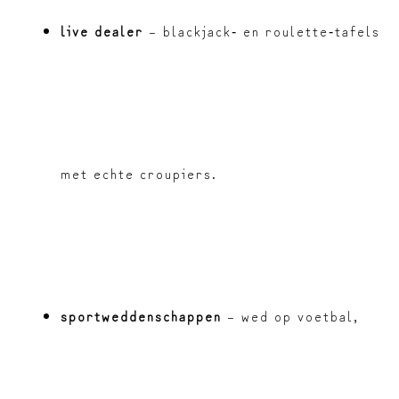
live dealer
– blackjack‑ en roulette‑tafels
met echte croupiers.
sportweddenschappen
– wed op voetbal,