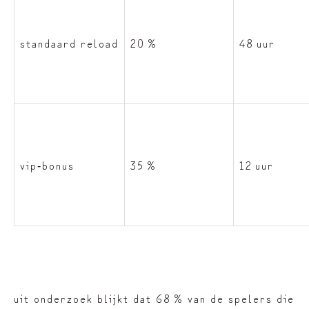
standaard reload
20 %
48 uur
vip‑bonus
35 %
12 uur
uit onderzoek blijkt dat 68 % van de spelers die