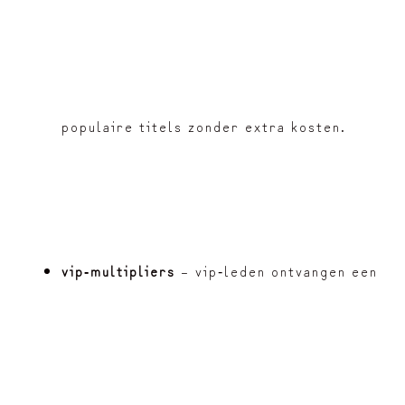
populaire titels zonder extra kosten.
vip‑multipliers
– vip‑leden ontvangen een