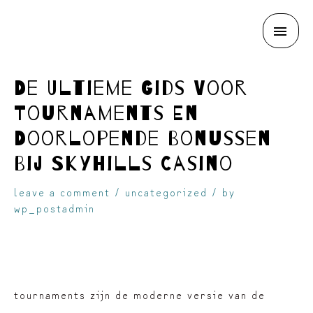
MAI
skip
ME
De Ultieme Gids Voor
Tournaments En
Doorlopende Bonussen
Bij Skyhills Casino
to
leave a comment
/
uncategorized
/ by
wp_postadmin
content
tournaments zijn de moderne versie van de