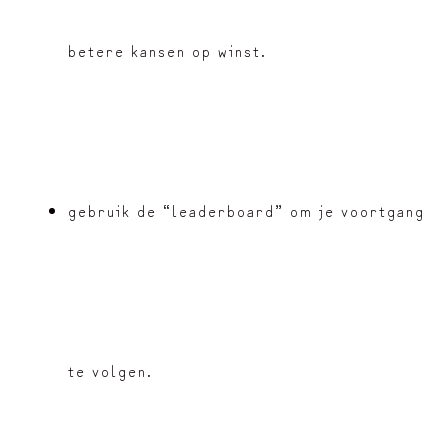
betere kansen op winst.
gebruik de “leaderboard” om je voortgang
te volgen.