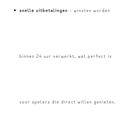
snelle uitbetalingen
– winsten worden
binnen 24 uur verwerkt, wat perfect is
voor spelers die direct willen genieten.