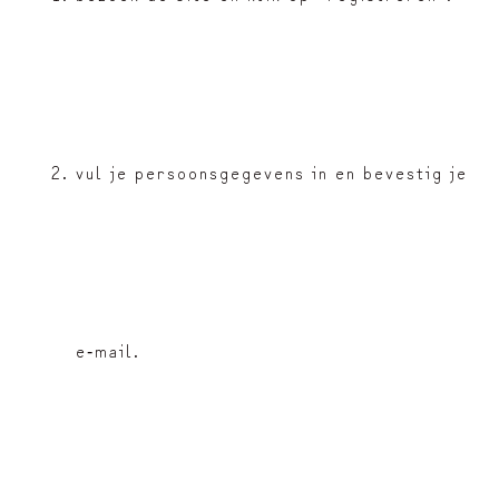
vul je persoonsgegevens in en bevestig je
e‑mail.