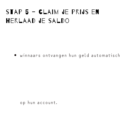
stap 5 – claim je prijs en
herlaad je saldo
winnaars ontvangen hun geld automatisch
op hun account.