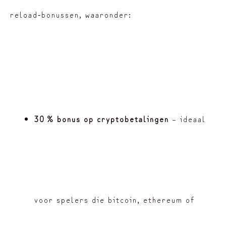
reload‑bonussen, waaronder:
30 % bonus op cryptobetalingen
– ideaal
voor spelers die bitcoin, ethereum of