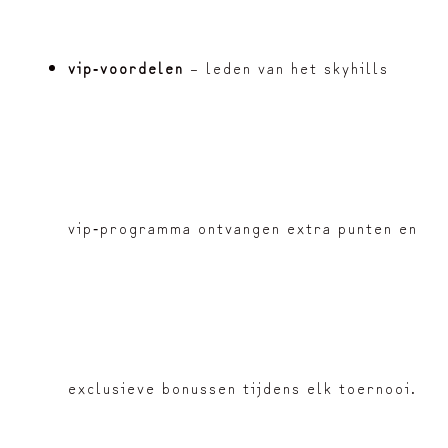
vip‑voordelen
– leden van het skyhills
vip‑programma ontvangen extra punten en
exclusieve bonussen tijdens elk toernooi.