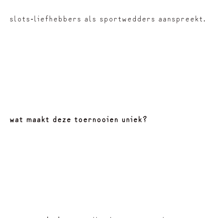
slots‑liefhebbers als sportwedders aanspreekt.
wat maakt deze toernooien uniek?