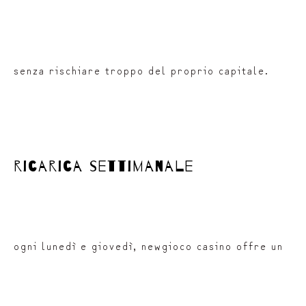
senza rischiare troppo del proprio capitale.
ricarica settimanale
ogni lunedì e giovedì, newgioco casino offre un