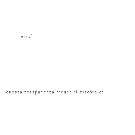
ecc.)
questa trasparenza riduce il rischio di