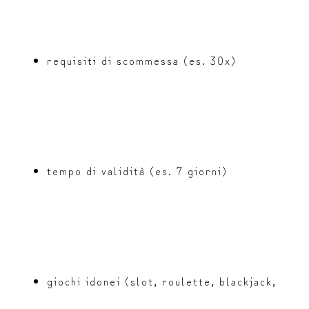
requisiti di scommessa (es. 30x)
tempo di validità (es. 7 giorni)
giochi idonei (slot, roulette, blackjack,