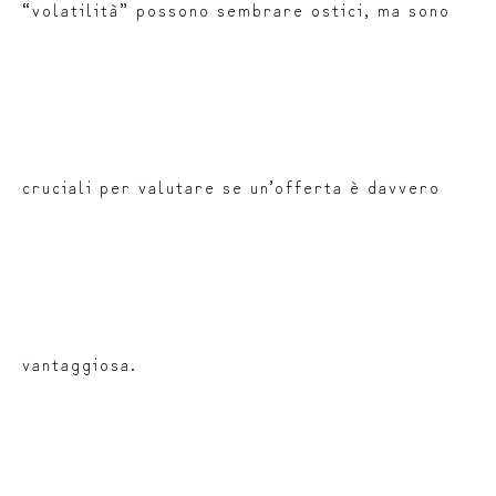
“volatilità” possono sembrare ostici, ma sono
cruciali per valutare se un’offerta è davvero
vantaggiosa.