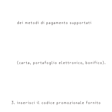
dei metodi di pagamento supportati
(carta, portafoglio elettronico, bonifico).
inserisci il codice promozionale fornito