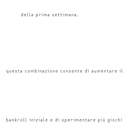
della prima settimana.
questa combinazione consente di aumentare il
bankroll iniziale e di sperimentare più giochi