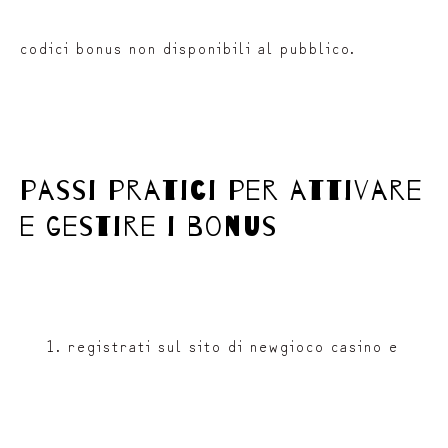
codici bonus non disponibili al pubblico.
passi pratici per attivare
e gestire i bonus
registrati sul sito di newgioco casino e