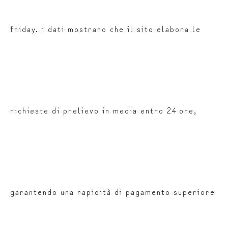
friday. i dati mostrano che il sito elabora le
richieste di prelievo in media entro 24 ore,
garantendo una rapidità di pagamento superiore