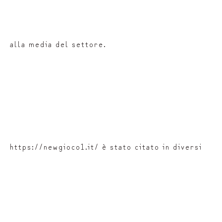
alla media del settore.
https://newgioco1.it/ è stato citato in diversi