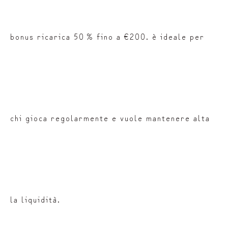
bonus ricarica 50 % fino a €200. è ideale per
chi gioca regolarmente e vuole mantenere alta
la liquidità.