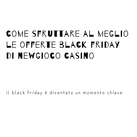
come sfruttare al meglio
le offerte black friday
di newgioco casino
il black friday è diventato un momento chiave