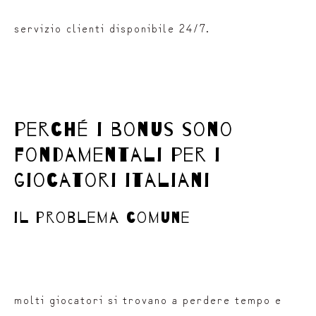
servizio clienti disponibile 24/7.
perché i bonus sono
fondamentali per i
giocatori italiani
il problema comune
molti giocatori si trovano a perdere tempo e