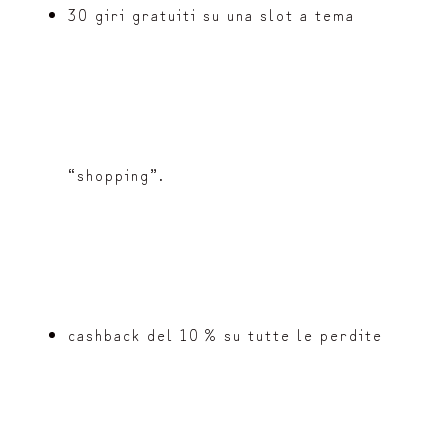
30 giri gratuiti su una slot a tema
“shopping”.
cashback del 10 % su tutte le perdite