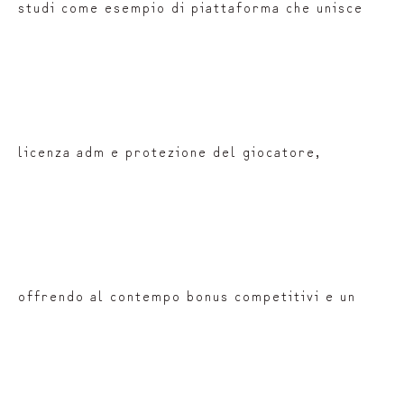
studi come esempio di piattaforma che unisce
licenza adm e protezione del giocatore,
offrendo al contempo bonus competitivi e un