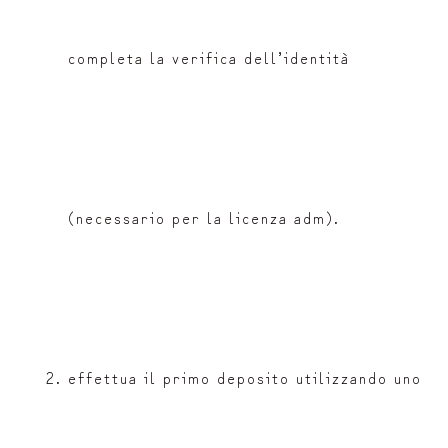
completa la verifica dell’identità
(necessario per la licenza adm).
effettua il primo deposito utilizzando uno