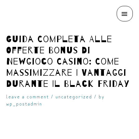
MAI
skip
ME
Guida Completa Alle
Offerte Bonus Di
Newgioco Casino: Come
Massimizzare I Vantaggi
to
Durante Il Black Friday
leave a comment
/
uncategorized
/ by
wp_postadmin
content