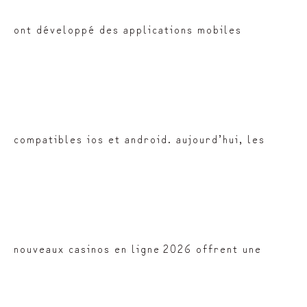
ont développé des applications mobiles
compatibles ios et android. aujourd’hui, les
nouveaux casinos en ligne 2026 offrent une