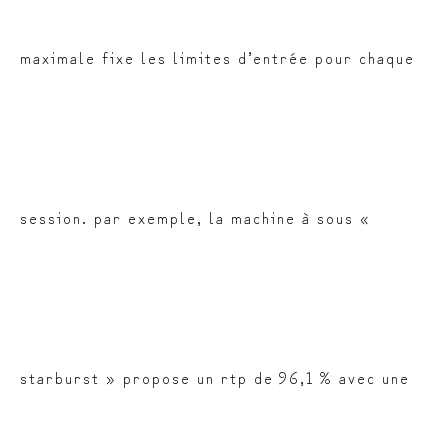
maximale fixe les limites d’entrée pour chaque
session. par exemple, la machine à sous «
starburst » propose un rtp de 96,1 % avec une