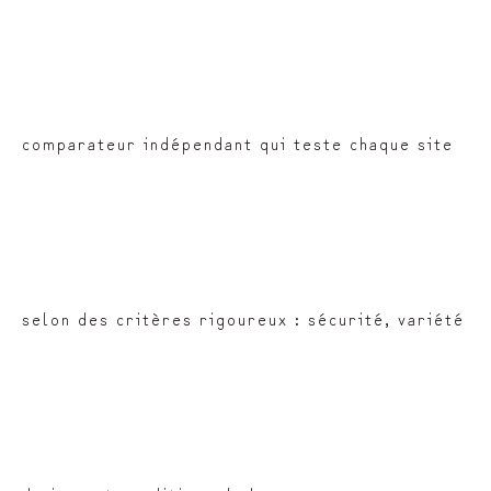
comparateur indépendant qui teste chaque site
selon des critères rigoureux : sécurité, variété