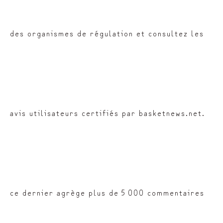
des organismes de régulation et consultez les
avis utilisateurs certifiés par basketnews.net.
ce dernier agrège plus de 5 000 commentaires