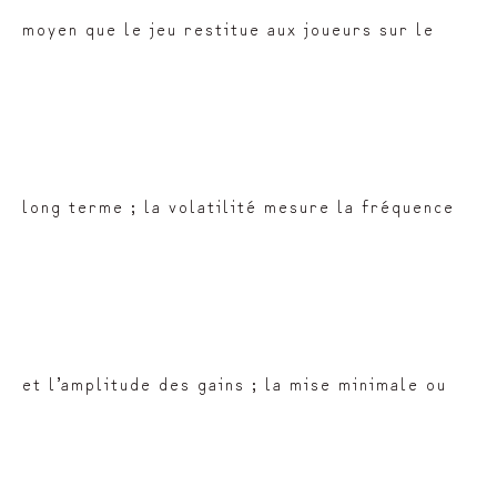
moyen que le jeu restitue aux joueurs sur le
long terme ; la volatilité mesure la fréquence
et l’amplitude des gains ; la mise minimale ou