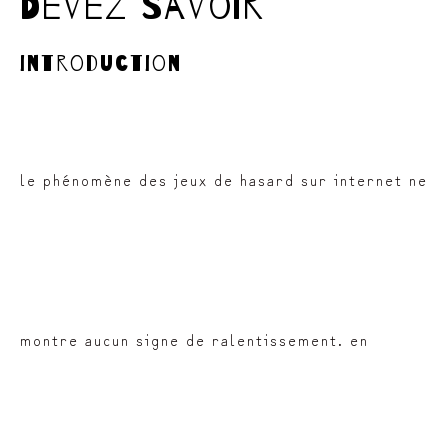
Devez Savoir
introduction
le phénomène des jeux de hasard sur internet ne
montre aucun signe de ralentissement. en