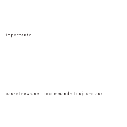
importante.
basketnews.net recommande toujours aux