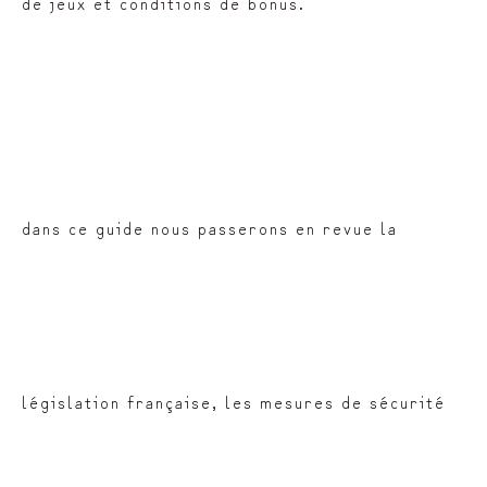
de jeux et conditions de bonus.
dans ce guide nous passerons en revue la
législation française, les mesures de sécurité