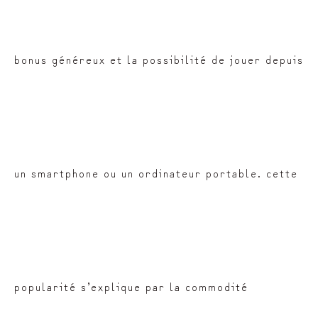
bonus généreux et la possibilité de jouer depuis
un smartphone ou un ordinateur portable. cette
popularité s’explique par la commodité