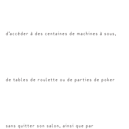
d’accéder à des centaines de machines à sous,
de tables de roulette ou de parties de poker
sans quitter son salon, ainsi que par