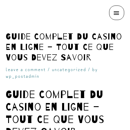
MAI
skip
ME
Guide Complet Du Casino
En Ligne – Tout Ce Que
Vous Devez Savoir
leave a comment
/
uncategorized
/ by
to
wp_postadmin
Guide Complet Du
Casino En Ligne –
content
Tout Ce Que Vous