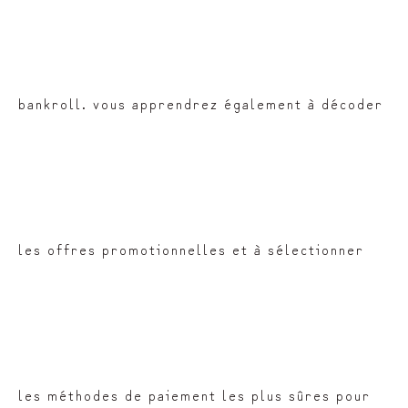
bankroll. vous apprendrez également à décoder
les offres promotionnelles et à sélectionner
les méthodes de paiement les plus sûres pour