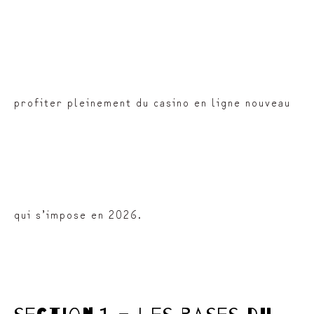
profiter pleinement du casino en ligne nouveau
qui s’impose en 2026.