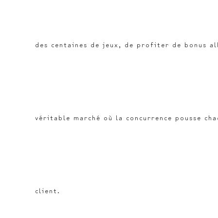
des centaines de jeux, de profiter de bonus al
véritable marché où la concurrence pousse cha
client.