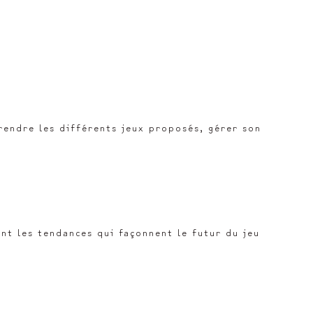
rendre les différents jeux proposés, gérer son
t les tendances qui façonnent le futur du jeu