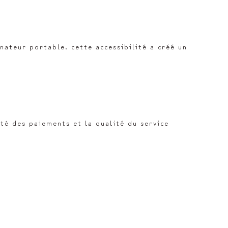
nateur portable. cette accessibilité a créé un
té des paiements et la qualité du service