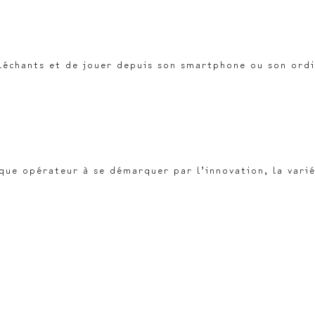
léchants et de jouer depuis son smartphone ou son ordi
que opérateur à se démarquer par l’innovation, la varié