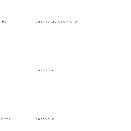
rés
casino a, casino b
casino c
uents
casino d