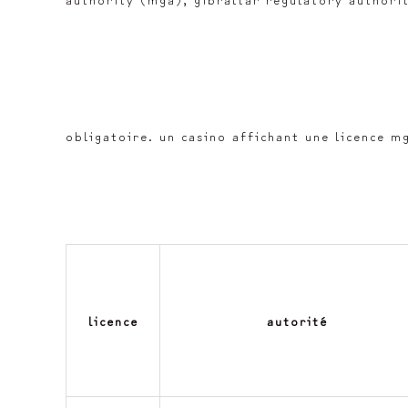
obligatoire. un casino affichant une licence m
licence
autorité