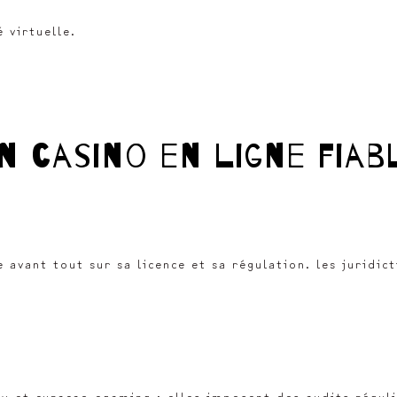
 virtuelle.
n casino en ligne fiab
 avant tout sur sa licence et sa régulation. les juridic
y et curaçao egaming ; elles imposent des audits régul