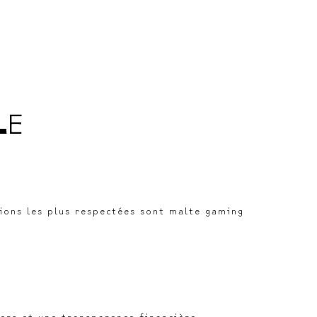
le
tions les plus respectées sont malte gaming
iers et une transparence financière