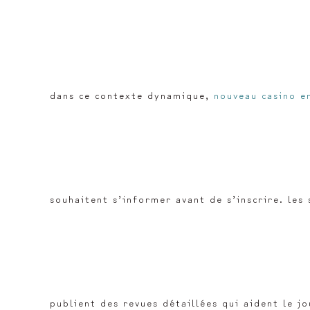
dans ce contexte dynamique,
nouveau casino en
souhaitent s’informer avant de s’inscrire. les
publient des revues détaillées qui aident le jo