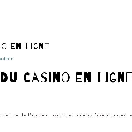
o En Ligne
admin
Du Casino En Lign
prendre de l’ampleur parmi les joueurs francophones. en