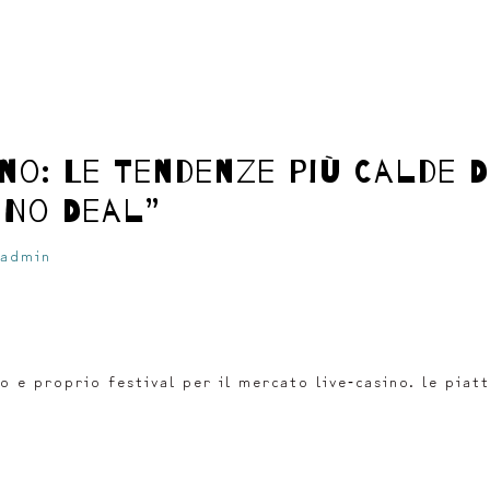
sino: Le Tendenze Più Calde 
 No Deal”
admin
ro e proprio festival per il mercato live‑casino. le pia