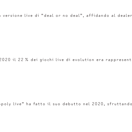
 versione live di “deal or no deal”, affidando al dealer
2020 il 22 % dei giochi live di evolution era rappresent
poly live” ha fatto il suo debutto nel 2020, sfruttando