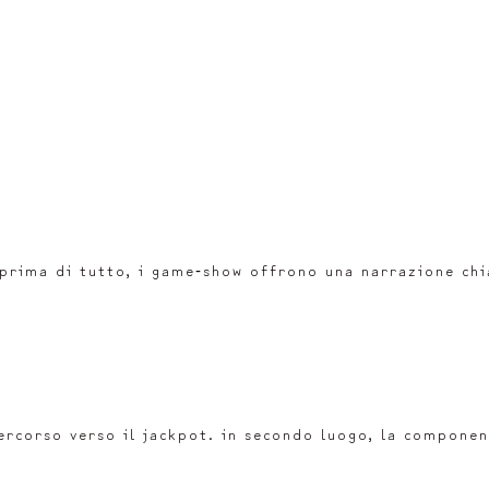
 prima di tutto, i game‑show offrono una narrazione chia
ercorso verso il jackpot. in secondo luogo, la componen