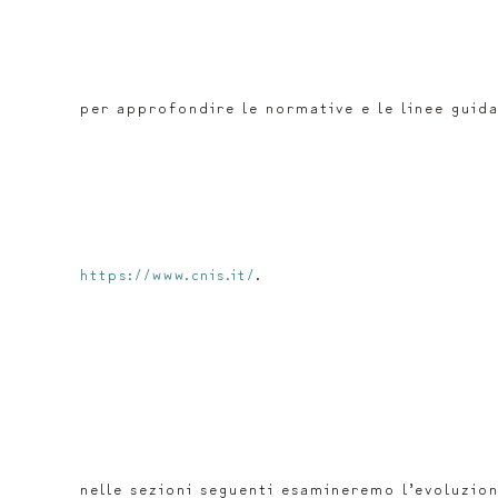
per approfondire le normative e le linee guida 
https://www.cnis.it/
.
nelle sezioni seguenti esamineremo l’evoluzion