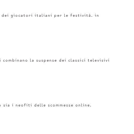
ei giocatori italiani per le festività. in
combinano la suspense dei classici televisivi
ò sia i neofiti delle scommesse online.