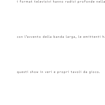
i format televisivi hanno radici profonde nella
con l’avvento della banda larga, le emittenti h
questi show in veri e propri tavoli da gioco.