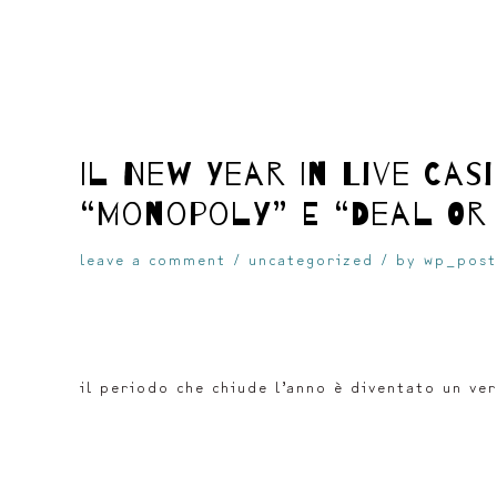
skip
Il New Year In Live Ca
“Monopoly” E “Deal Or
to
leave a comment
/
uncategorized
/ by
wp_post
il periodo che chiude l’anno è diventato un ve
content