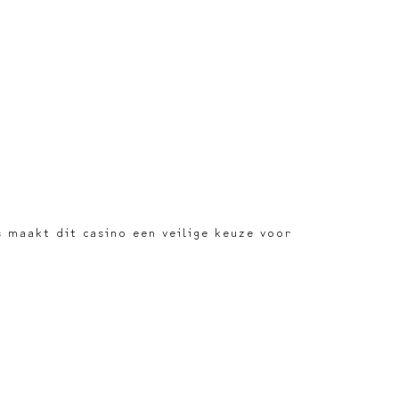
 maakt dit casino een veilige keuze voor