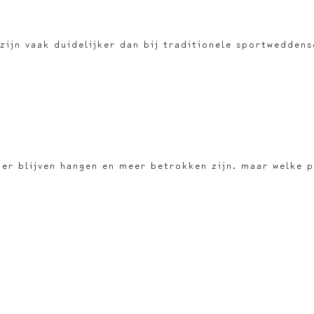
ijn vaak duidelijker dan bij traditionele sportwedden
er blijven hangen en meer betrokken zijn. maar welke p