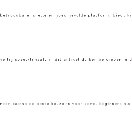
 betrouwbare, snelle en goed gevulde platform, biedt k
eilig speelklimaat. in dit artikel duiken we dieper in 
roon casino de beste keuze is voor zowel beginners als