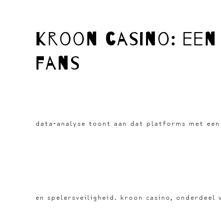
kroon casino: ee
fans
data‑analyse toont aan dat platforms met een 
en spelersveiligheid. kroon casino, onderdeel