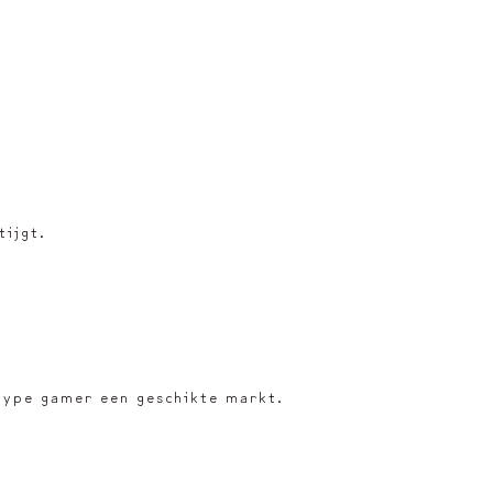
tijgt.
type gamer een geschikte markt.