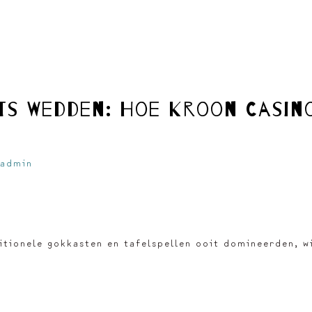
ts Wedden: Hoe Kroon Casin
admin
itionele gokkasten en tafelspellen ooit domineerden, w