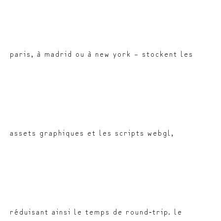
paris, à madrid ou à new york – stockent les
assets graphiques et les scripts webgl,
réduisant ainsi le temps de round‑trip. le