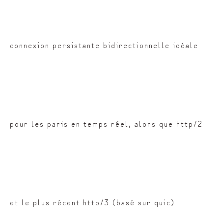
connexion persistante bidirectionnelle idéale
pour les paris en temps réel, alors que http/2
et le plus récent http/3 (basé sur quic)