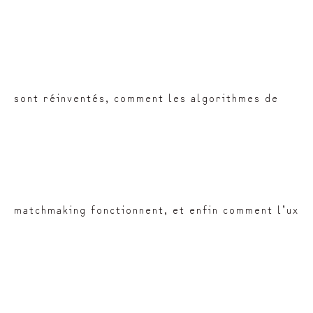
sont réinventés, comment les algorithmes de
matchmaking fonctionnent, et enfin comment l’ux