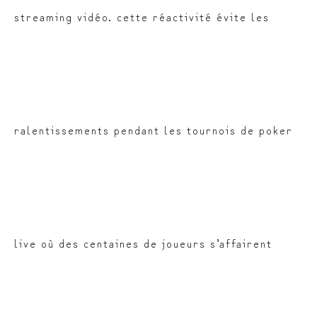
streaming vidéo. cette réactivité évite les
ralentissements pendant les tournois de poker
live où des centaines de joueurs s’affairent