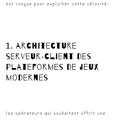
est conçue pour exploiter cette vélocité.
1. architecture
serveur‑client des
plateformes de jeux
modernes
les opérateurs qui souhaitent offrir une