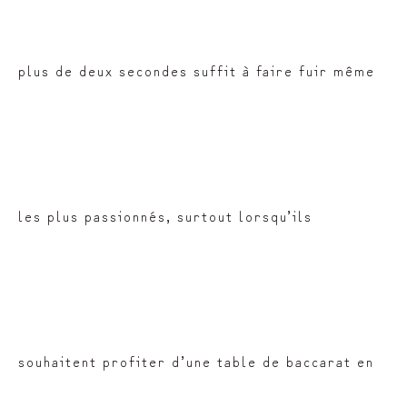
plus de deux secondes suffit à faire fuir même
les plus passionnés, surtout lorsqu’ils
souhaitent profiter d’une table de baccarat en