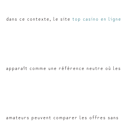
dans ce contexte, le site
top casino en ligne
apparaît comme une référence neutre où les
amateurs peuvent comparer les offres sans