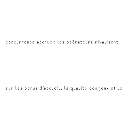
concurrence accrue : les opérateurs rivalisent
sur les bonus d’accueil, la qualité des jeux et le