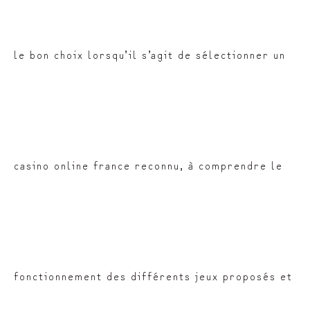
le bon choix lorsqu’il s’agit de sélectionner un
casino online france reconnu, à comprendre le
fonctionnement des différents jeux proposés et