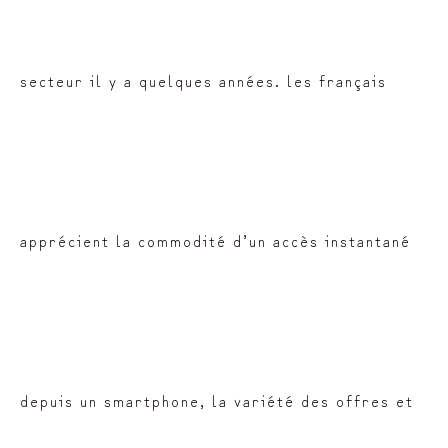
secteur il y a quelques années. les français
apprécient la commodité d’un accès instantané
depuis un smartphone, la variété des offres et