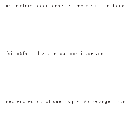
une matrice décisionnelle simple : si l’un d’eux
fait défaut, il vaut mieux continuer vos
recherches plutôt que risquer votre argent sur