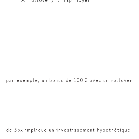
par exemple, un bonus de 100 € avec un rollover
de 35x implique un investissement hypothétique