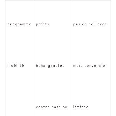
programme
points
pas de rollover
fidélité
échangeables
mais conversion
contre cash ou
limitée