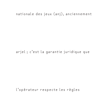
nationale des jeux (anj), anciennement
arjel ; c’est la garantie juridique que
l’opérateur respecte les règles