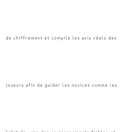
de chiffrement et compile les avis réels des
joueurs afin de guider les novices comme les
habitués vers des environnements fiables et