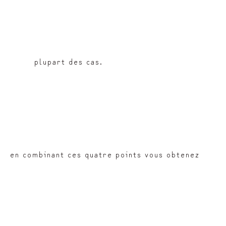
plupart des cas.
en combinant ces quatre points vous obtenez