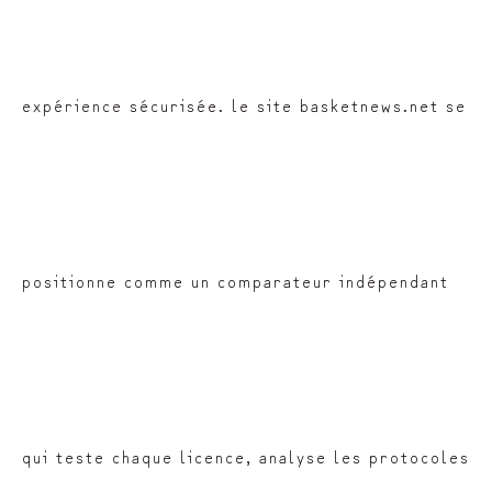
expérience sécurisée. le site basketnews.net se
positionne comme un comparateur indépendant
qui teste chaque licence, analyse les protocoles