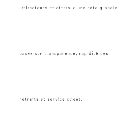
utilisateurs et attribue une note globale
basée sur transparence, rapidité des
retraits et service client.