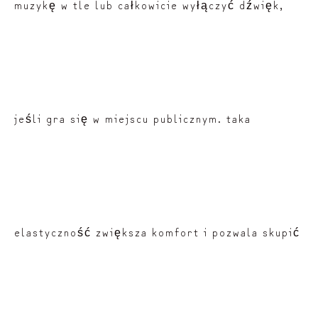
muzykę w tle lub całkowicie wyłączyć dźwięk,
jeśli gra się w miejscu publicznym. taka
elastyczność zwiększa komfort i pozwala skupić