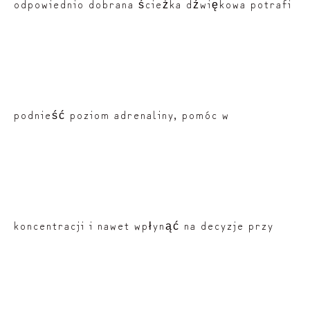
odpowiednio dobrana ścieżka dźwiękowa potrafi
podnieść poziom adrenaliny, pomóc w
koncentracji i nawet wpłynąć na decyzje przy