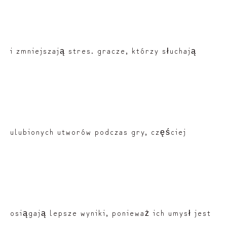
i zmniejszają stres. gracze, którzy słuchają
ulubionych utworów podczas gry, częściej
osiągają lepsze wyniki, ponieważ ich umysł jest