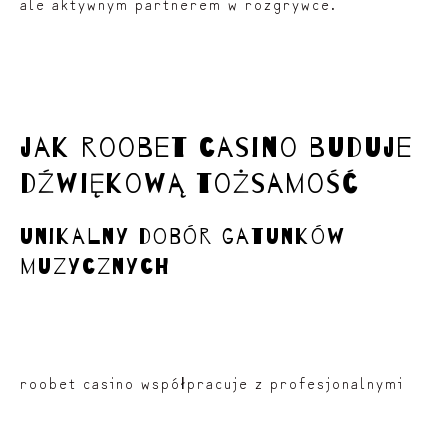
ale aktywnym partnerem w rozgrywce.
jak roobet casino buduje
dźwiękową tożsamość
unikalny dobór gatunków
muzycznych
roobet casino współpracuje z profesjonalnymi