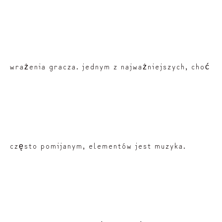
wrażenia gracza. jednym z najważniejszych, choć
często pomijanym, elementów jest muzyka.