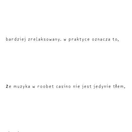
bardziej zrelaksowany. w praktyce oznacza to,
że muzyka w roobet casino nie jest jedynie tłem,