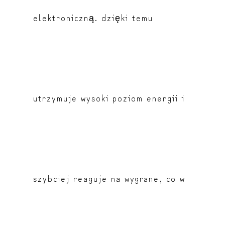
elektroniczną. dzięki temu
utrzymuje wysoki poziom energii i
szybciej reaguje na wygrane, co w