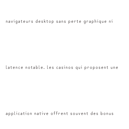
navigateurs desktop sans perte graphique ni
latence notable. les casinos qui proposent une
application native offrent souvent des bonus