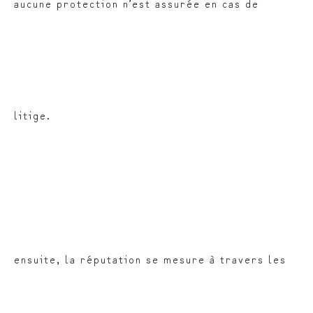
aucune protection n’est assurée en cas de
litige.
ensuite, la réputation se mesure à travers les