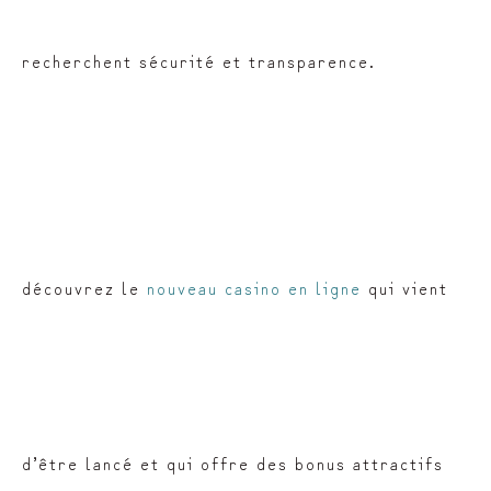
recherchent sécurité et transparence.
découvrez le
nouveau casino en ligne
qui vient
d’être lancé et qui offre des bonus attractifs