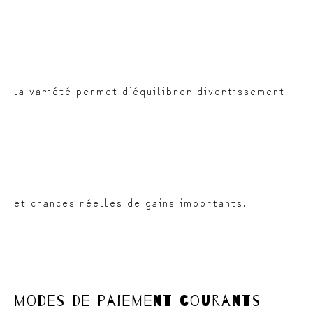
la variété permet d’équilibrer divertissement
et chances réelles de gains importants.
modes de paiement courants