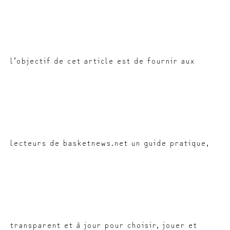
l’objectif de cet article est de fournir aux
lecteurs de basketnews.net un guide pratique,
transparent et à jour pour choisir, jouer et