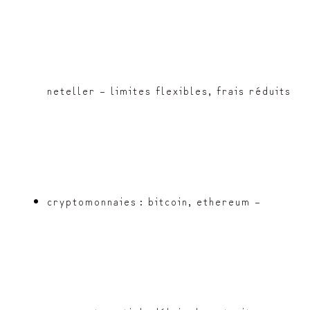
neteller – limites flexibles, frais réduits
cryptomonnaies : bitcoin, ethereum –