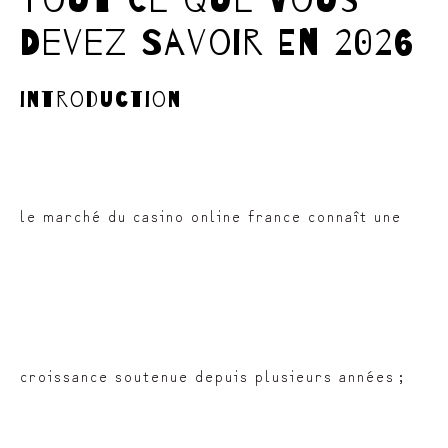
Tout Ce Que Vous
Devez Savoir En 2026
introduction
le marché du casino online france connaît une
croissance soutenue depuis plusieurs années ;