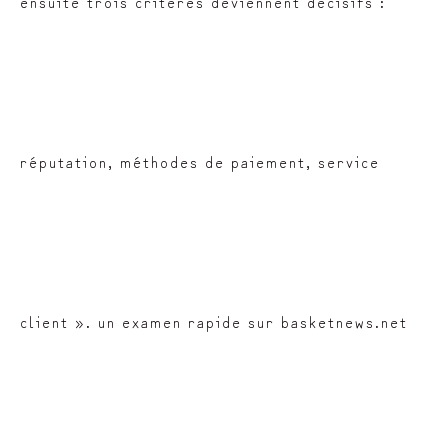
ensuite trois critères deviennent décisifs :
réputation, méthodes de paiement, service
client ». un examen rapide sur basketnews.net