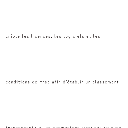
crible les licences, les logiciels et les
conditions de mise afin d’établir un classement
transparent ; elles permettent ainsi aux joueurs