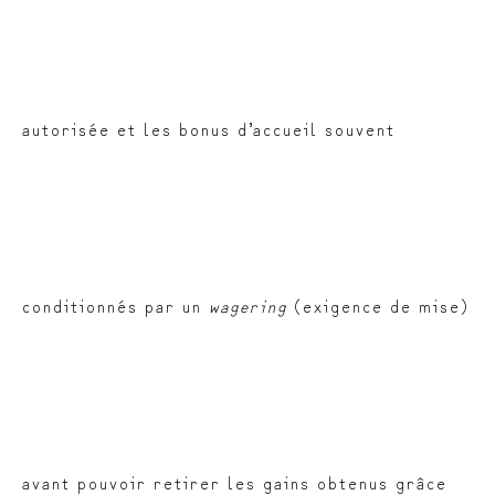
autorisée et les bonus d’accueil souvent
conditionnés par un
wagering
(exigence de mise)
avant pouvoir retirer les gains obtenus grâce