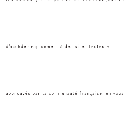
d’accéder rapidement à des sites testés et
approuvés par la communauté française. en vous