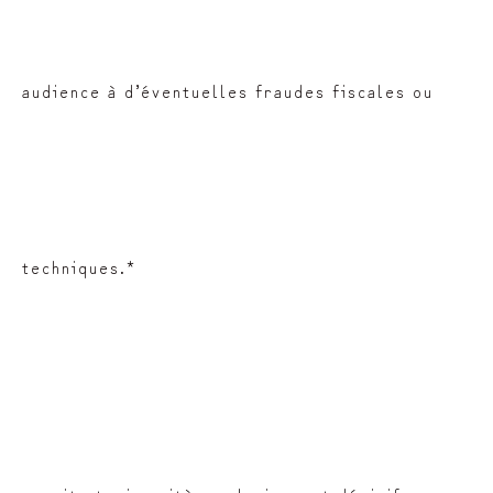
audience à d’éventuelles fraudes fiscales ou
techniques.*