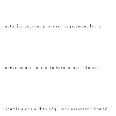
autorité peuvent proposer légalement leurs
services aux résidents hexagonaux ; ils sont
soumis à des audits réguliers assurant l’équité