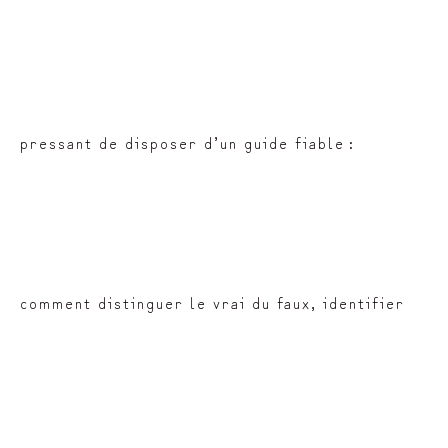
pressant de disposer d’un guide fiable :
comment distinguer le vrai du faux, identifier