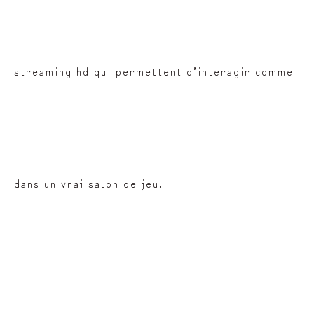
streaming hd qui permettent d’interagir comme
dans un vrai salon de jeu.