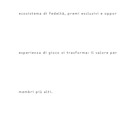
ecosistema di fedeltà, premi esclusivi e oppor
esperienza di gioco si trasforma: il valore pe
membri più alti.