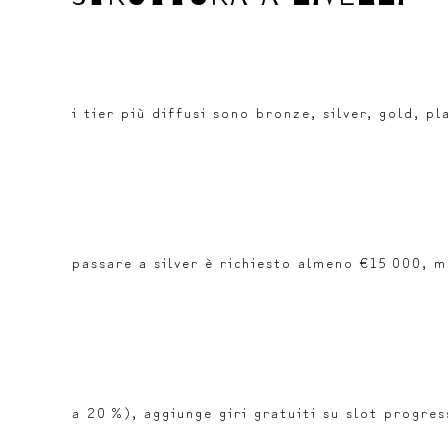
i tier più diffusi sono bronze, silver, gold, 
passare a silver è richiesto almeno €15 000, m
a 20 %), aggiunge giri gratuiti su slot progre