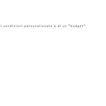
 di condizioni personalizzate e di un “budget”