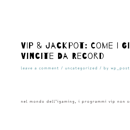
skip
VIP & Jackpot: Come I 
Vincite Da Record
to
leave a comment
/
uncategorized
/ by
wp_post
nel mondo dell’igaming, i programmi vip non s
content