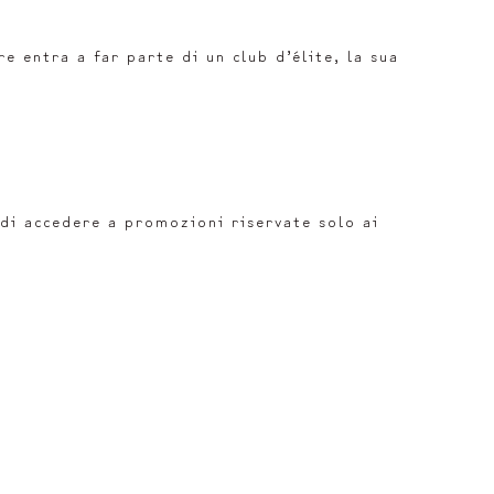
e entra a far parte di un club d’élite, la sua
 di accedere a promozioni riservate solo ai