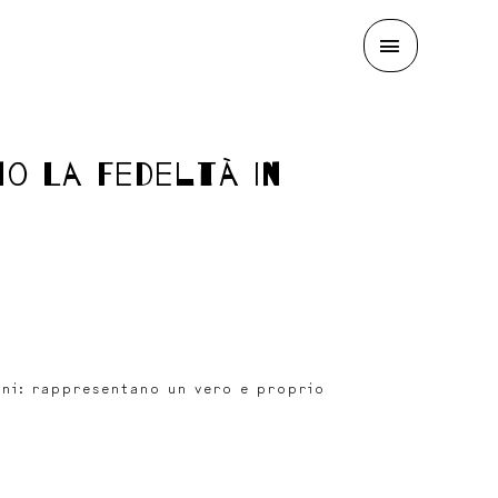
MAIN
MENU
no La Fedeltà In
oni: rappresentano un vero e proprio