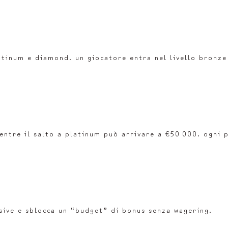
platinum e diamond. un giocatore entra nel livello bronz
entre il salto a platinum può arrivare a €50 000. ogni 
ssive e sblocca un “budget” di bonus senza wagering.