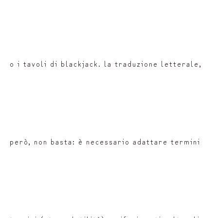
o i tavoli di blackjack. la traduzione letterale,
però, non basta: è necessario adattare termini