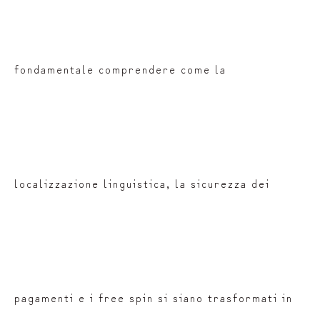
fondamentale comprendere come la
localizzazione linguistica, la sicurezza dei
pagamenti e i free spin si siano trasformati in