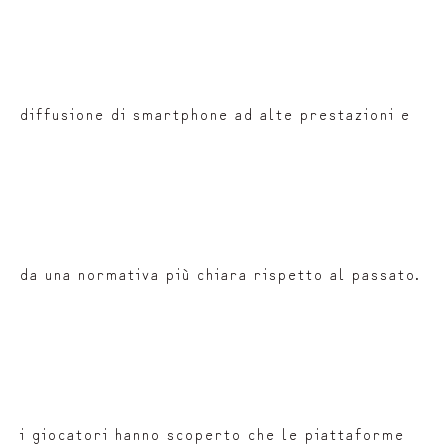
diffusione di smartphone ad alte prestazioni e
da una normativa più chiara rispetto al passato.
i giocatori hanno scoperto che le piattaforme