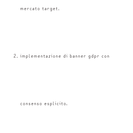
mercato target.
implementazione di banner gdpr con
consenso esplicito.