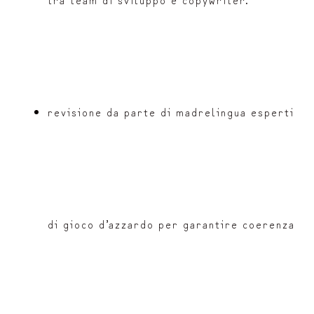
revisione da parte di madrelingua esperti
di gioco d’azzardo per garantire coerenza