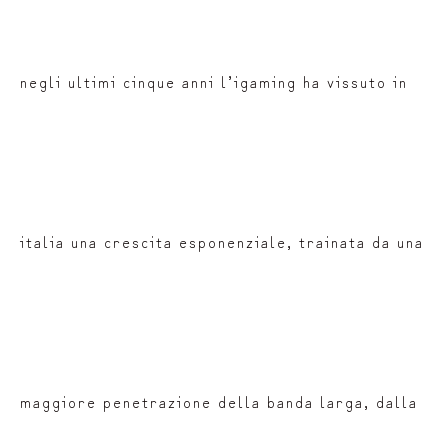
negli ultimi cinque anni l’igaming ha vissuto in
italia una crescita esponenziale, trainata da una
maggiore penetrazione della banda larga, dalla