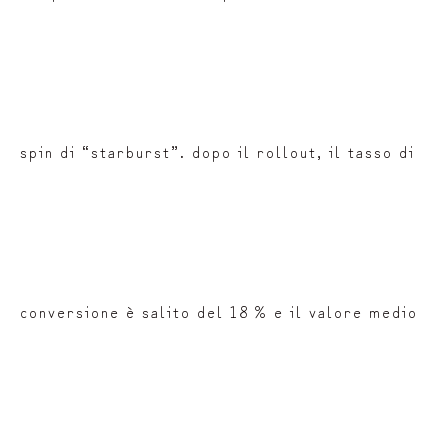
spin di “starburst”. dopo il rollout, il tasso di
conversione è salito del 18 % e il valore medio