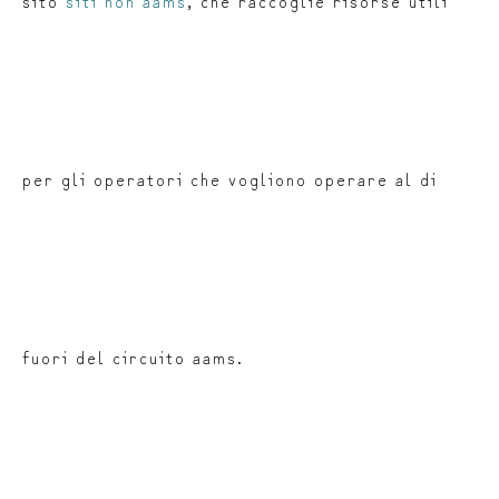
per gli operatori che vogliono operare al di
fuori del circuito aams.