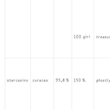
100 giri
treasu
starcasino
curacao
95,8 %
150 %
ghostl