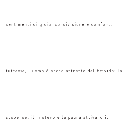
sentimenti di gioia, condivisione e comfort.
tuttavia, l’uomo è anche attratto dal brivido: la
suspense, il mistero e la paura attivano il