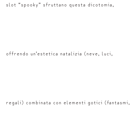
slot “spooky” sfruttano questa dicotomia,
offrendo un’estetica natalizia (neve, luci,
regali) combinata con elementi gotici (fantasmi,