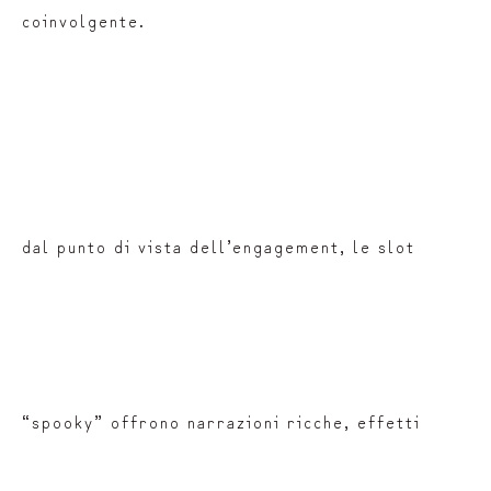
coinvolgente.
dal punto di vista dell’engagement, le slot
“spooky” offrono narrazioni ricche, effetti