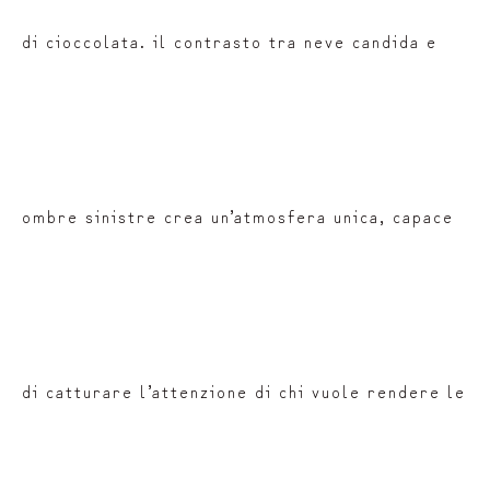
di cioccolata. il contrasto tra neve candida e
ombre sinistre crea un’atmosfera unica, capace
di catturare l’attenzione di chi vuole rendere le