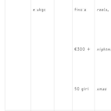
e ukgc
fino a
reels
,
€300 +
nightm
50 giri
xmas