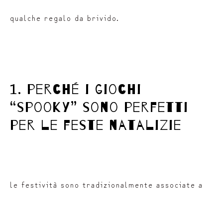
qualche regalo da brivido.
1. perché i giochi
“spooky” sono perfetti
per le feste natalizie
le festività sono tradizionalmente associate a