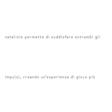
natalizie permette di soddisfare entrambi gli
impulsi, creando un’esperienza di gioco più