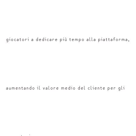
giocatori a dedicare più tempo alla piattaforma,
aumentando il valore medio del cliente per gli