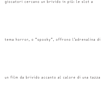
giocatori cercano un brivido in più: le slot a
tema horror, o “spooky”, offrono l’adrenalina di
un film da brivido accanto al calore di una tazza