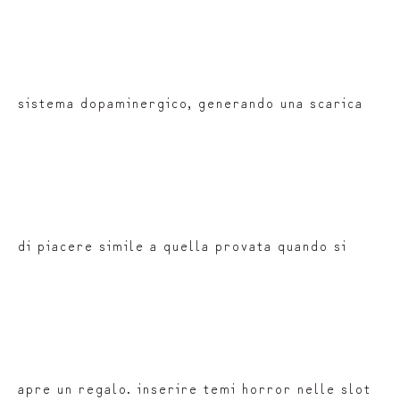
sistema dopaminergico, generando una scarica
di piacere simile a quella provata quando si
apre un regalo. inserire temi horror nelle slot