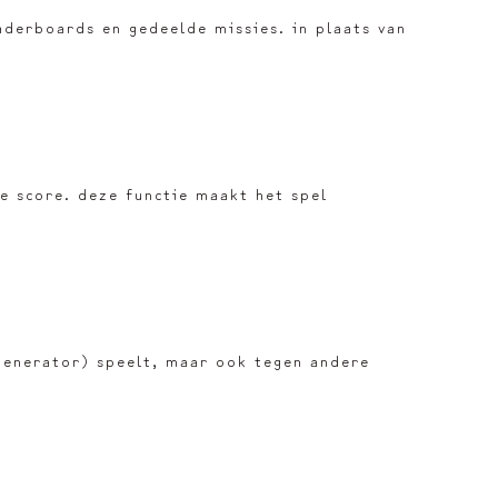
aderboards en gedeelde missies. in plaats van
e score. deze functie maakt het spel
generator) speelt, maar ook tegen andere