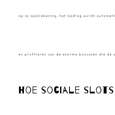
op je spelrekening. het bedrag wordt automati
en profiteren van de enorme bonussen die de s
hoe sociale slots