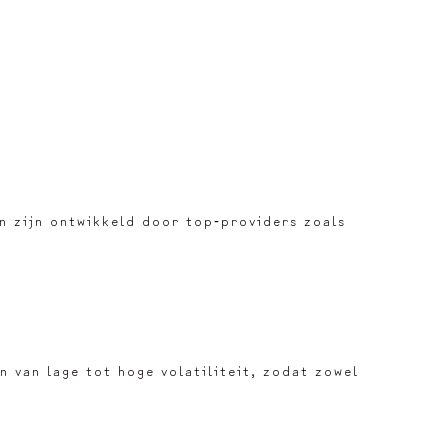
en zijn ontwikkeld door top‑providers zoals
 van lage tot hoge volatiliteit, zodat zowel