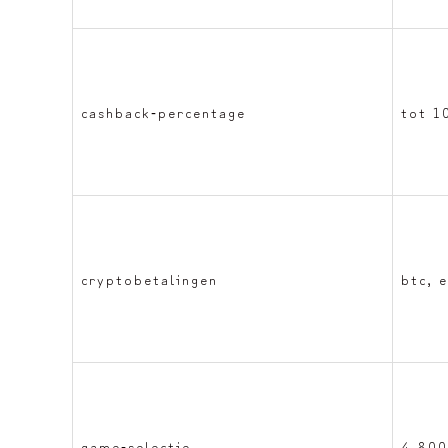
cashback‑percentage
tot 1
cryptobetalingen
btc, 
game‑selectie
4.800