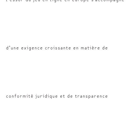
d’une exigence croissante en matière de
conformité juridique et de transparence