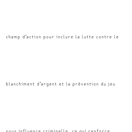
champ d’action pour inclure la lutte contre le
blanchiment d’argent et la prévention du jeu
sous influence criminelle, ce qui renforce