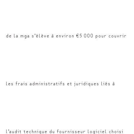
de la mga s’élève à environ €5 000 pour couvrir
les frais administratifs et juridiques liés à
l’audit technique du fournisseur logiciel choisi