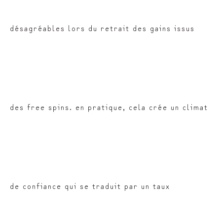
désagréables lors du retrait des gains issus
des free spins. en pratique, cela crée un climat
de confiance qui se traduit par un taux