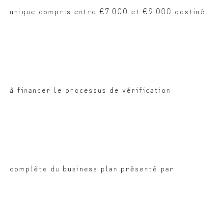
unique compris entre €7 000 et €9 000 destiné
à financer le processus de vérification
complète du business plan présenté par