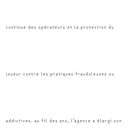
continue des opérateurs et la protection du
joueur contre les pratiques frauduleuses ou
addictives. au fil des ans, l’agence a élargi son