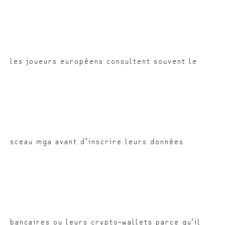
les joueurs européens consultent souvent le
sceau mga avant d’inscrire leurs données
bancaires ou leurs crypto‑wallets parce qu’il