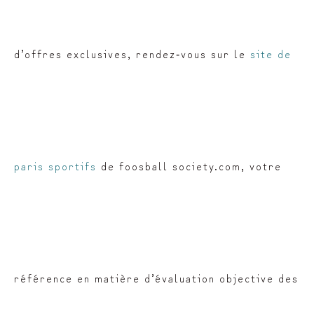
d’offres exclusives, rendez‑vous sur le
site de
paris sportifs
de foosball society.com, votre
référence en matière d’évaluation objective des