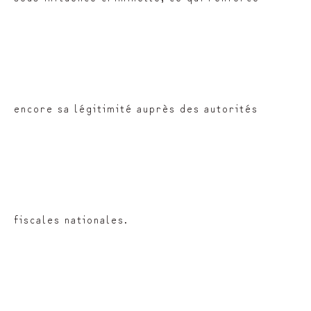
encore sa légitimité auprès des autorités
fiscales nationales.