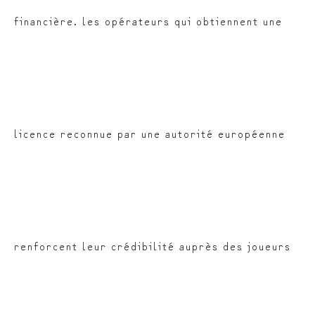
financière. les opérateurs qui obtiennent une
licence reconnue par une autorité européenne
renforcent leur crédibilité auprès des joueurs