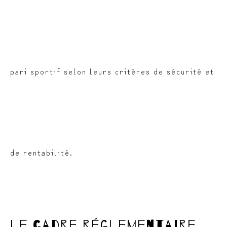
pari sportif selon leurs critères de sécurité et
de rentabilité.
le cadre réglementaire