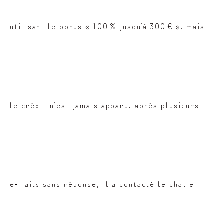
utilisant le bonus « 100 % jusqu’à 300 € », mais
le crédit n’est jamais apparu. après plusieurs
e‑mails sans réponse, il a contacté le chat en