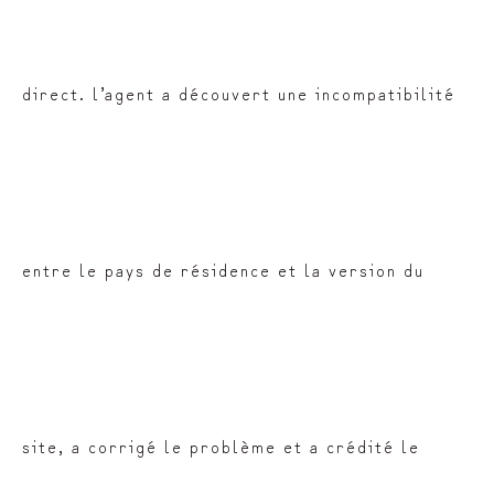
direct. l’agent a découvert une incompatibilité
entre le pays de résidence et la version du
site, a corrigé le problème et a crédité le