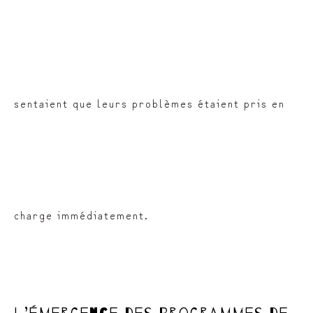
sentaient que leurs problèmes étaient pris en
charge immédiatement.