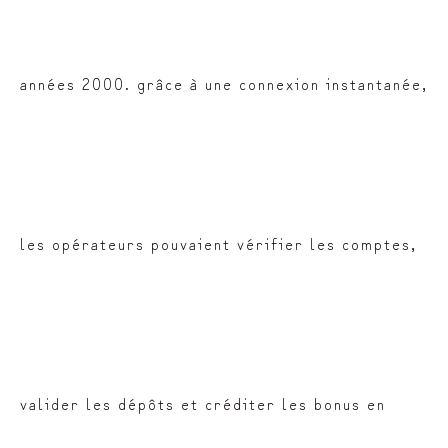
années 2000. grâce à une connexion instantanée,
les opérateurs pouvaient vérifier les comptes,
valider les dépôts et créditer les bonus en