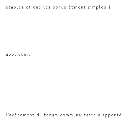
stables et que les bonus étaient simples à
appliquer.
l’avènement du forum communautaire a apporté