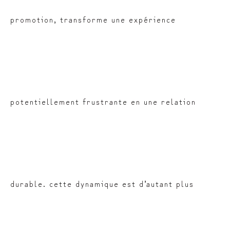
promotion, transforme une expérience
potentiellement frustrante en une relation
durable. cette dynamique est d’autant plus