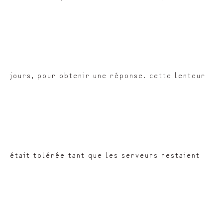
jours, pour obtenir une réponse. cette lenteur
était tolérée tant que les serveurs restaient