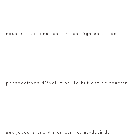
nous exposerons les limites légales et les
perspectives d’évolution. le but est de fournir
aux joueurs une vision claire, au‑delà du