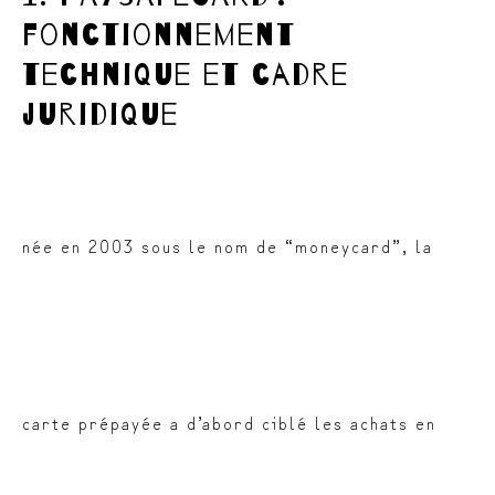
fonctionnement
technique et cadre
juridique
née en 2003 sous le nom de “moneycard”, la
carte prépayée a d’abord ciblé les achats en