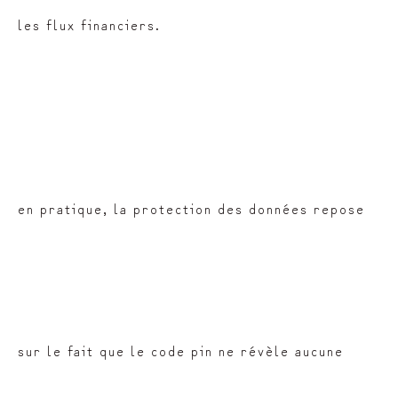
les flux financiers.
en pratique, la protection des données repose
sur le fait que le code pin ne révèle aucune