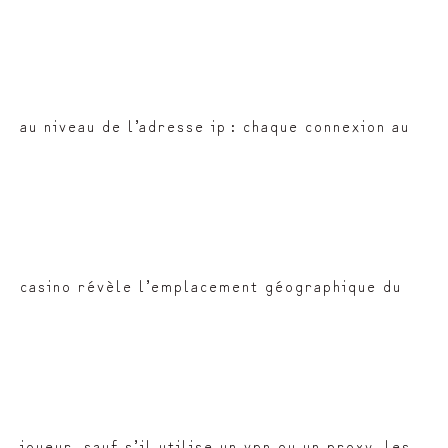
au niveau de l’adresse ip : chaque connexion au
casino révèle l’emplacement géographique du
joueur, sauf s’il utilise un vpn ou un proxy. les