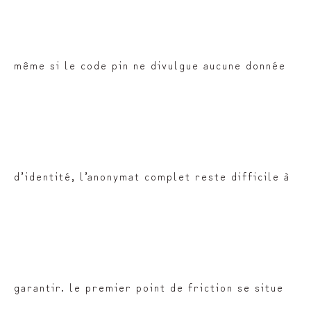
même si le code pin ne divulgue aucune donnée
d’identité, l’anonymat complet reste difficile à
garantir. le premier point de friction se situe