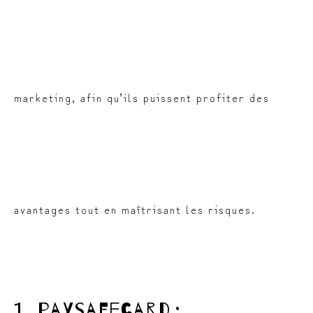
marketing, afin qu’ils puissent profiter des
avantages tout en maîtrisant les risques.
1. paysafecard :