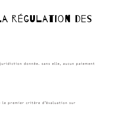
la régulation des
 juridiction donnée. sans elle, aucun paiement
e le premier critère d’évaluation sur