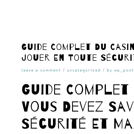
skip
Guide Complet Du Casi
Jouer En Toute Sécuri
to
leave a comment
/
uncategorized
/ by
wp_post
Guide Complet 
Vous Devez Sav
content
Sécurité Et Ma