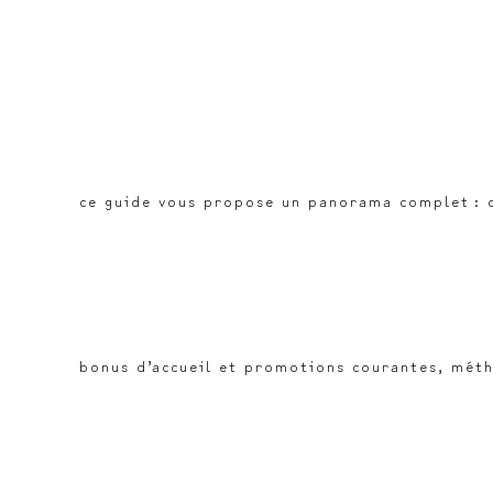
ce guide vous propose un panorama complet : co
bonus d’accueil et promotions courantes, méth