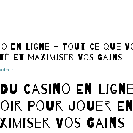
no En Ligne – Tout Ce Que V
té Et Maximiser Vos Gains
admin
Du Casino En Lign
oir Pour Jouer E
ximiser Vos Gains