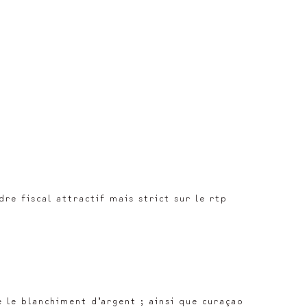
re fiscal attractif mais strict sur le rtp
 le blanchiment d’argent ; ainsi que curaçao