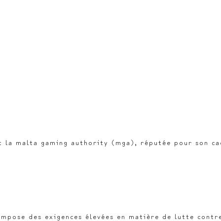
t la malta gaming authority (mga), réputée pour son cad
impose des exigences élevées en matière de lutte contre