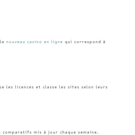
 le
nouveau casino en ligne
qui correspond à
 les licences et classe les sites selon leurs
es comparatifs mis à jour chaque semaine.