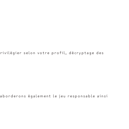
rivilégier selon votre profil, décryptage des
 aborderons également le jeu responsable ainsi