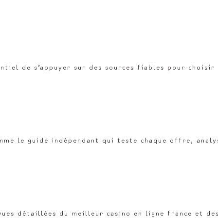
entiel de s’appuyer sur des sources fiables pour choisir
me le guide indépendant qui teste chaque offre, analyse
ues détaillées du meilleur casino en ligne france et d