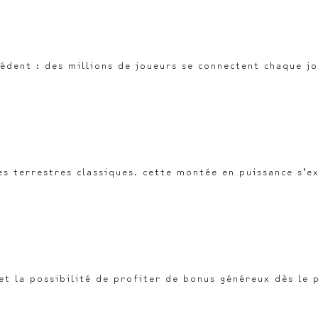
cédent : des millions de joueurs se connectent chaque j
es terrestres classiques. cette montée en puissance s’ex
et la possibilité de profiter de bonus généreux dès le