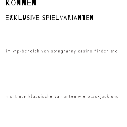
können
exklusive spielvarianten
im vip‑bereich von spingranny casino finden sie
nicht nur klassische varianten wie blackjack und