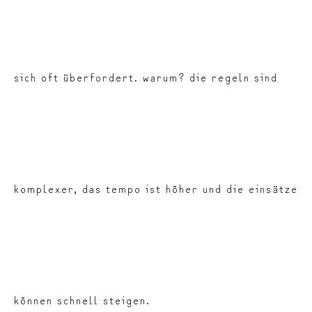
sich oft überfordert. warum? die regeln sind
komplexer, das tempo ist höher und die einsätze
können schnell steigen.