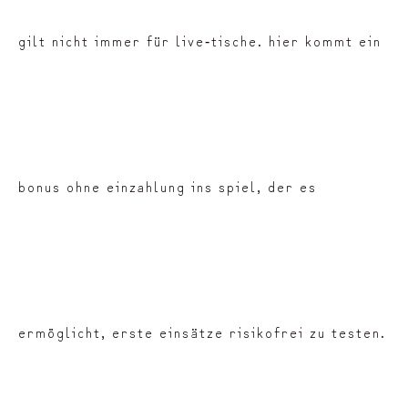
gilt nicht immer für live‑tische. hier kommt ein
bonus ohne einzahlung ins spiel, der es
ermöglicht, erste einsätze risikofrei zu testen.