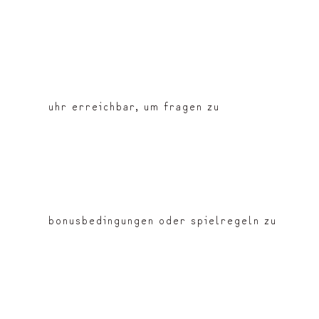
uhr erreichbar, um fragen zu
bonusbedingungen oder spielregeln zu