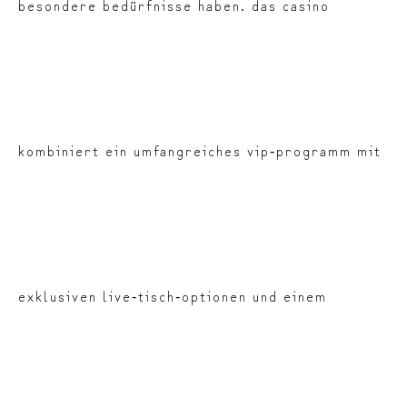
besondere bedürfnisse haben. das casino
kombiniert ein umfangreiches vip‑programm mit
exklusiven live‑tisch‑optionen und einem