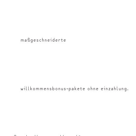
maßgeschneiderte
willkommensbonus‑pakete ohne einzahlung.