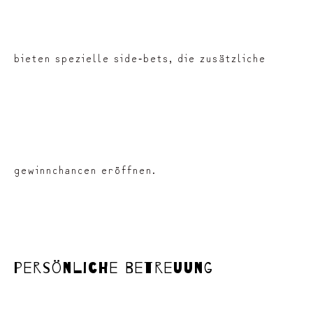
bieten spezielle side‑bets, die zusätzliche
gewinnchancen eröffnen.
persönliche betreuung