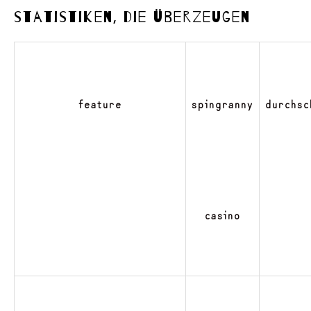
statistiken, die überzeugen
feature
spingranny
durchsc
casino