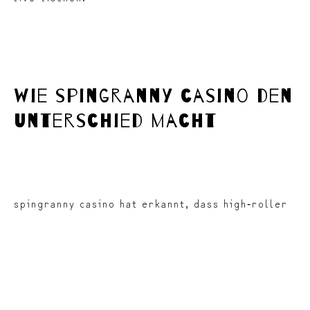
wie spingranny casino den
unterschied macht
spingranny casino hat erkannt, dass high‑roller