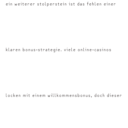
ein weiterer stolperstein ist das fehlen einer
klaren bonus‑strategie. viele online‑casinos
locken mit einem willkommensbonus, doch dieser