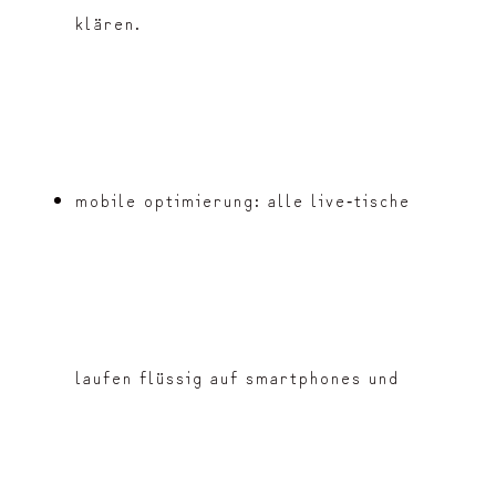
klären.
mobile optimierung: alle live‑tische
laufen flüssig auf smartphones und