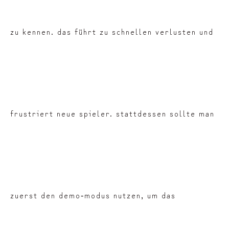
zu kennen. das führt zu schnellen verlusten und
frustriert neue spieler. stattdessen sollte man
zuerst den demo‑modus nutzen, um das