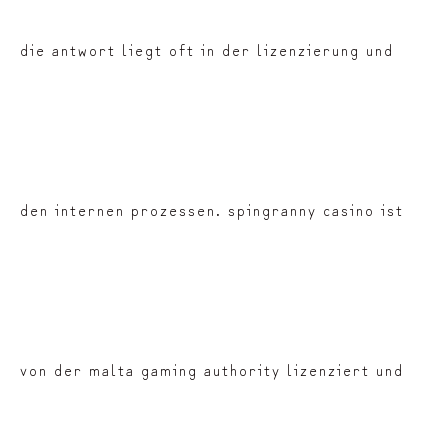
die antwort liegt oft in der lizenzierung und
den internen prozessen. spingranny casino ist
von der malta gaming authority lizenziert und