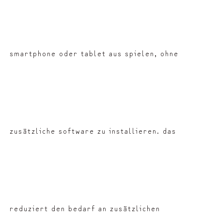
smartphone oder tablet aus spielen, ohne
zusätzliche software zu installieren. das
reduziert den bedarf an zusätzlichen