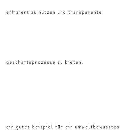
effizient zu nutzen und transparente
geschäftsprozesse zu bieten.
ein gutes beispiel für ein umweltbewusstes