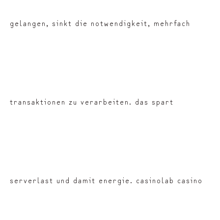
gelangen, sinkt die notwendigkeit, mehrfach
transaktionen zu verarbeiten. das spart
serverlast und damit energie. casinolab casino