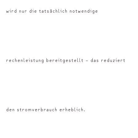
wird nur die tatsächlich notwendige
rechenleistung bereitgestellt – das reduziert
den stromverbrauch erheblich.