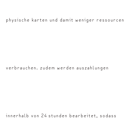
physische karten und damit weniger ressourcen
verbrauchen. zudem werden auszahlungen
innerhalb von 24 stunden bearbeitet, sodass