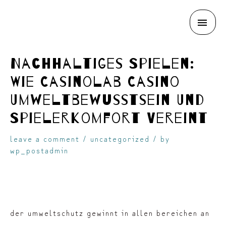
MAI
skip
ME
Nachhaltiges Spielen:
Wie Casinolab Casino
Umweltbewusstsein Und
Spielerkomfort Vereint
to
leave a comment
/
uncategorized
/ by
wp_postadmin
content
der umweltschutz gewinnt in allen bereichen an