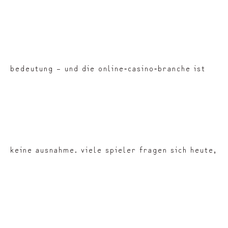
bedeutung – und die online‑casino‑branche ist
keine ausnahme. viele spieler fragen sich heute,