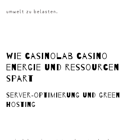
umwelt zu belasten.
wie casinolab casino
energie und ressourcen
spart
server‑optimierung und green
hosting