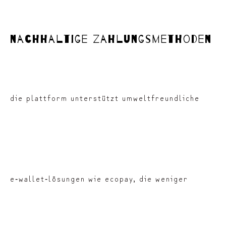
nachhaltige zahlungsmethoden
die plattform unterstützt umweltfreundliche
e‑wallet‑lösungen wie ecopay, die weniger