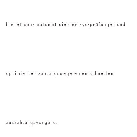
bietet dank automatisierter kyc‑prüfungen und
optimierter zahlungswege einen schnellen
auszahlungsvorgang.