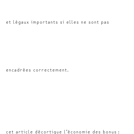
et légaux importants si elles ne sont pas
encadrées correctement.
cet article décortique l’économie des bonus :