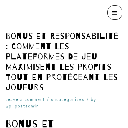
MAI
skip
ME
Bonus Et Responsabilité
: Comment Les
Plateformes De Jeu
Maximisent Les Profits
to
Tout En Protégeant Les
Joueurs
leave a comment
/
uncategorized
/ by
wp_postadmin
content
Bonus Et