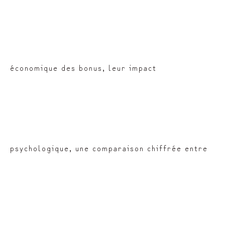
économique des bonus, leur impact
psychologique, une comparaison chiffrée entre