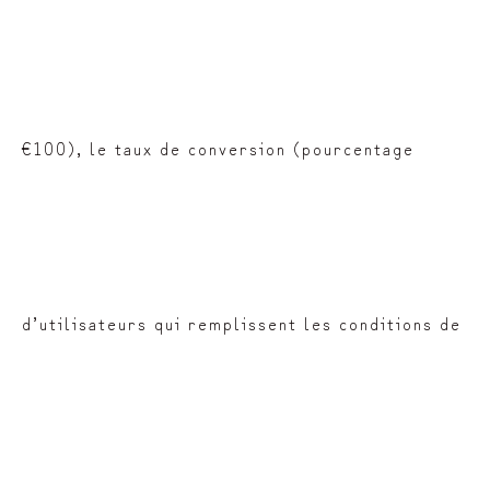
€100), le taux de conversion (pourcentage
d’utilisateurs qui remplissent les conditions de