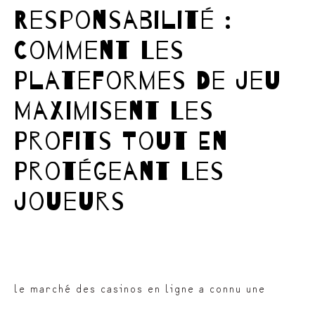
Responsabilité :
Comment Les
Plateformes De Jeu
Maximisent Les
Profits Tout En
Protégeant Les
Joueurs
le marché des casinos en ligne a connu une