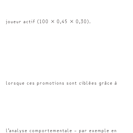
joueur actif (100 × 0,45 × 0,30).
lorsque ces promotions sont ciblées grâce à
l’analyse comportementale – par exemple en