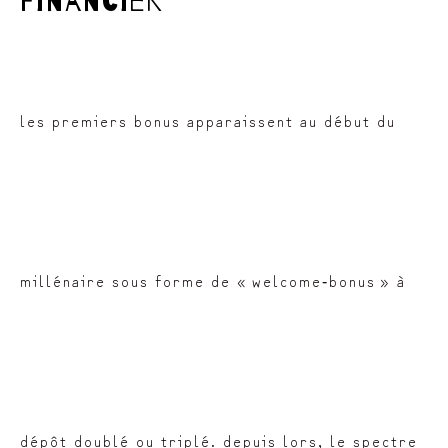
financier
les premiers bonus apparaissent au début du
millénaire sous forme de « welcome‑bonus » à
dépôt doublé ou triplé. depuis lors, le spectre