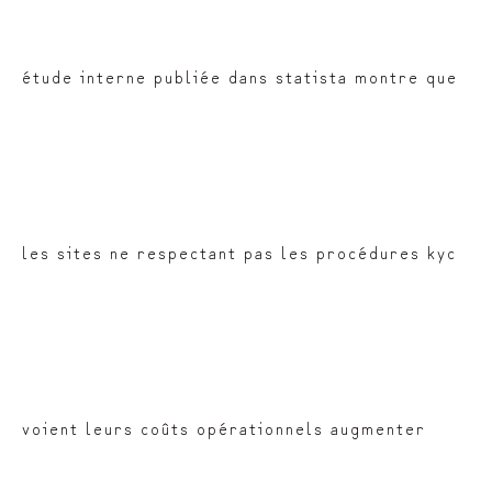
étude interne publiée dans statista montre que
les sites ne respectant pas les procédures kyc
voient leurs coûts opérationnels augmenter