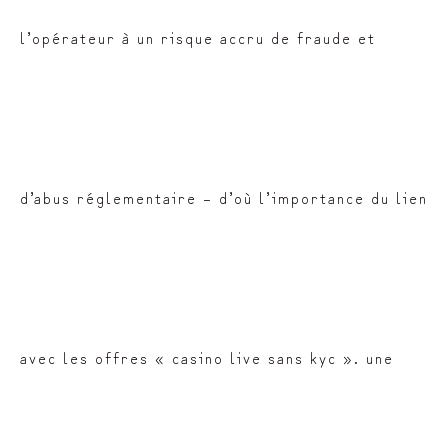
l’opérateur à un risque accru de fraude et
d’abus réglementaire – d’où l’importance du lien
avec les offres « casino live sans kyc ». une