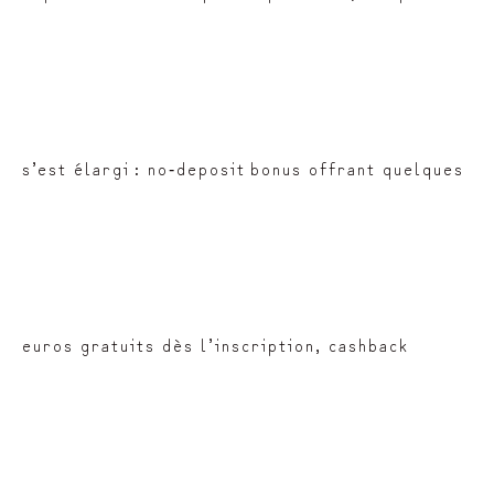
s’est élargi : no‑deposit bonus offrant quelques
euros gratuits dès l’inscription, cashback