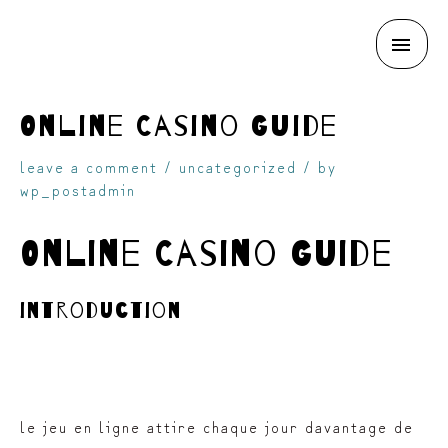
MAI
skip
ME
Online Casino Guide
leave a comment
/
uncategorized
/ by
wp_postadmin
to
Online Casino Guide
introduction
content
le jeu en ligne attire chaque jour davantage de