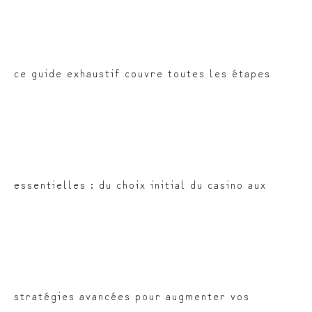
ce guide exhaustif couvre toutes les étapes
essentielles : du choix initial du casino aux
stratégies avancées pour augmenter vos