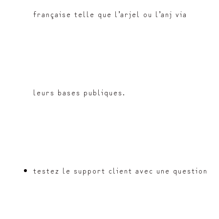
française telle que l’arjel ou l’anj via
leurs bases publiques.
testez le support client avec une question