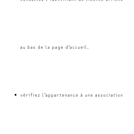
au bas de la page d’accueil.
vérifiez l’appartenance à une association