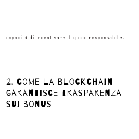
capacità di incentivare il gioco responsabile.
2. come la blockchain
garantisce trasparenza
sui bonus