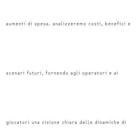
aumenti di spesa. analizzeremo costi, benefici e
scenari futuri, fornendo agli operatori e ai
giocatori una visione chiara delle dinamiche di