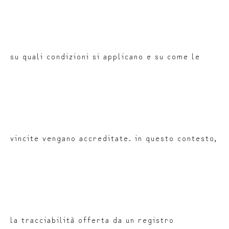
su quali condizioni si applicano e su come le
vincite vengano accreditate. in questo contesto,
la tracciabilità offerta da un registro