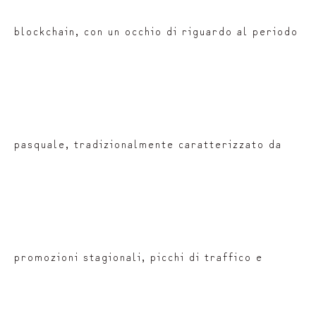
blockchain, con un occhio di riguardo al periodo
pasquale, tradizionalmente caratterizzato da
promozioni stagionali, picchi di traffico e