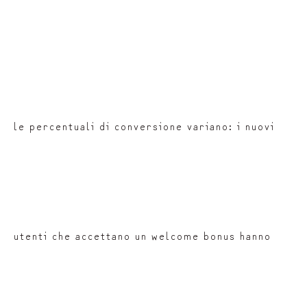
le percentuali di conversione variano: i nuovi
utenti che accettano un welcome bonus hanno