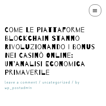
MAI
skip
ME
Come Le Piattaforme
Blockchain Stanno
Rivoluzionando I Bonus
Nei Casinò Online:
to
Un’analisi Economica
Primaverile
leave a comment
/
uncategorized
/ by
wp_postadmin
content