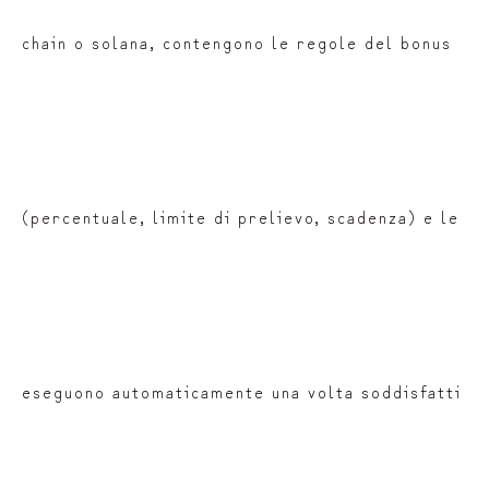
chain o solana, contengono le regole del bonus
(percentuale, limite di prelievo, scadenza) e le
eseguono automaticamente una volta soddisfatti