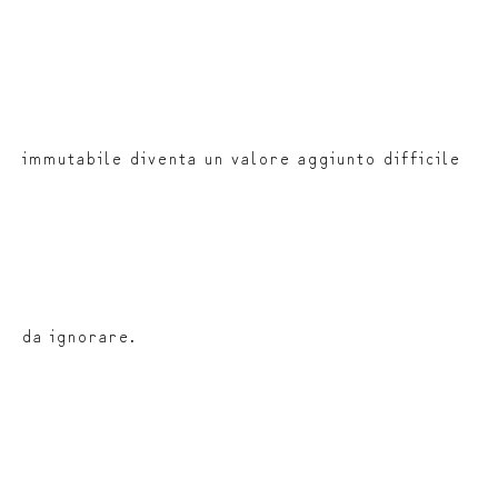
immutabile diventa un valore aggiunto difficile
da ignorare.