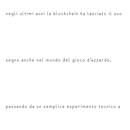
negli ultimi anni la blockchain ha lasciato il suo
segno anche nel mondo del gioco d’azzardo,
passando da un semplice esperimento tecnico a