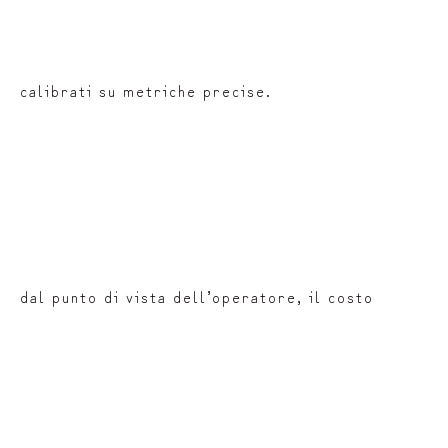
calibrati su metriche precise.
dal punto di vista dell’operatore, il costo