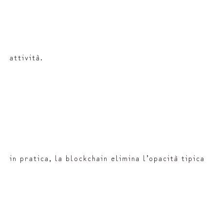
attività.
in pratica, la blockchain elimina l’opacità tipica