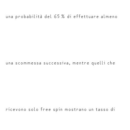
una probabilità del 65 % di effettuare almeno
una scommessa successiva, mentre quelli che
ricevono solo free spin mostrano un tasso di