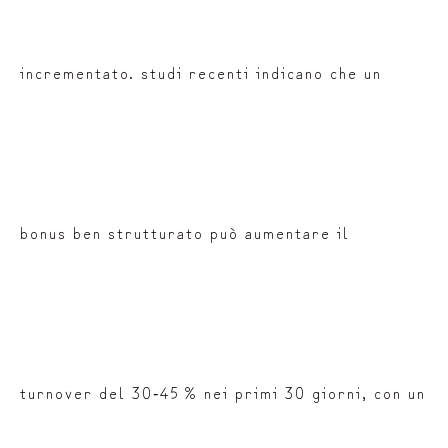
incrementato. studi recenti indicano che un
bonus ben strutturato può aumentare il
turnover del 30‑45 % nei primi 30 giorni, con un