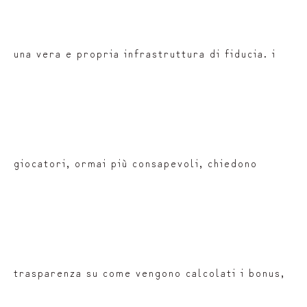
una vera e propria infrastruttura di fiducia. i
giocatori, ormai più consapevoli, chiedono
trasparenza su come vengono calcolati i bonus,