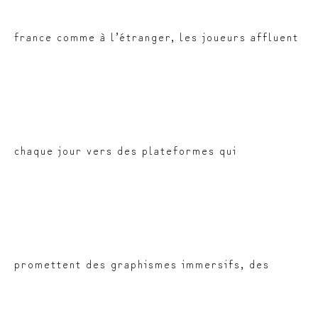
france comme à l’étranger, les joueurs affluent
chaque jour vers des plateformes qui
promettent des graphismes immersifs, des