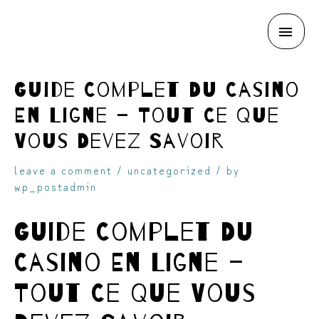
MAI
skip
ME
Guide Complet Du Casino
En Ligne – Tout Ce Que
Vous Devez Savoir
leave a comment
/
uncategorized
/ by
to
wp_postadmin
Guide Complet Du
Casino En Ligne –
content
Tout Ce Que Vous