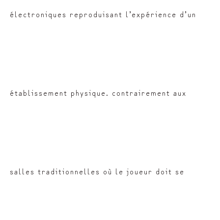
électroniques reproduisant l’expérience d’un
établissement physique. contrairement aux
salles traditionnelles où le joueur doit se