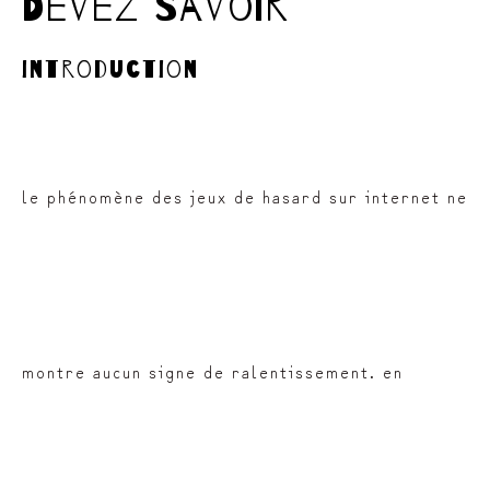
Devez Savoir
introduction
le phénomène des jeux de hasard sur internet ne
montre aucun signe de ralentissement. en