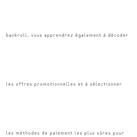
bankroll. vous apprendrez également à décoder
les offres promotionnelles et à sélectionner
les méthodes de paiement les plus sûres pour