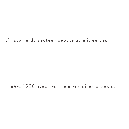
l’histoire du secteur débute au milieu des
années 1990 avec les premiers sites basés sur