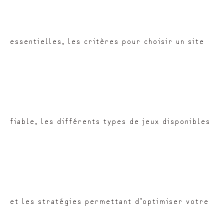
essentielles, les critères pour choisir un site
fiable, les différents types de jeux disponibles
et les stratégies permettant d’optimiser votre