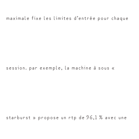
maximale fixe les limites d’entrée pour chaque
session. par exemple, la machine à sous «
starburst » propose un rtp de 96,1 % avec une