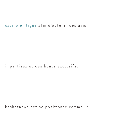
casino en ligne
afin d’obtenir des avis
impartiaux et des bonus exclusifs.
basketnews.net se positionne comme un