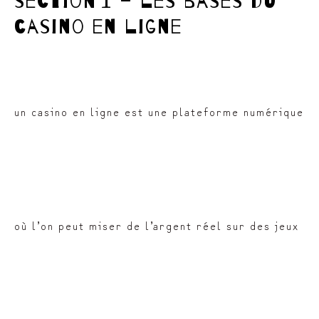
section 1 – les bases du
casino en ligne
un casino en ligne est une plateforme numérique
où l’on peut miser de l’argent réel sur des jeux