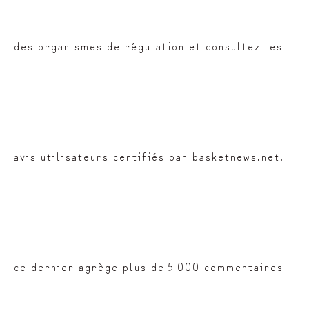
des organismes de régulation et consultez les
avis utilisateurs certifiés par basketnews.net.
ce dernier agrège plus de 5 000 commentaires