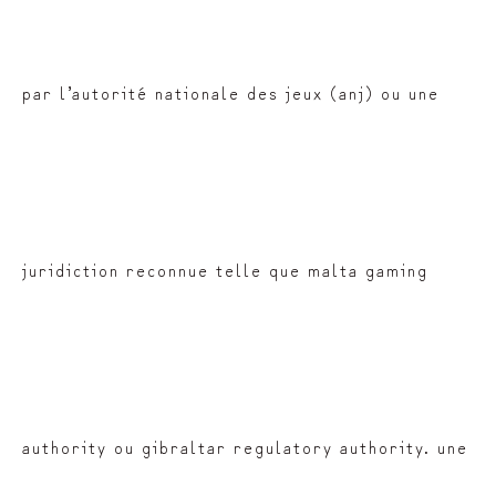
par l’autorité nationale des jeux (anj) ou une
juridiction reconnue telle que malta gaming
authority ou gibraltar regulatory authority. une