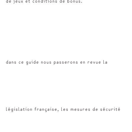
de jeux et conditions de bonus.
dans ce guide nous passerons en revue la
législation française, les mesures de sécurité