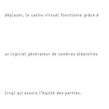
déplacer, le casino virtuel fonctionne grâce à
un logiciel générateur de nombres aléatoires
(rng) qui assure l’équité des parties.