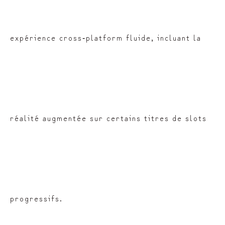
expérience cross‑platform fluide, incluant la
réalité augmentée sur certains titres de slots
progressifs.