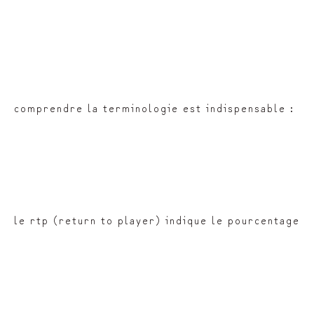
comprendre la terminologie est indispensable :
le rtp (return to player) indique le pourcentage