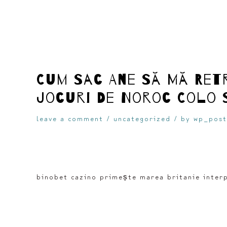
skip
Cum Sac Ane Să Mă Ret
Jocuri De Noroc Colo 
to
leave a comment
/
uncategorized
/ by
wp_post
binobet cazino primește marea britanie interp
content