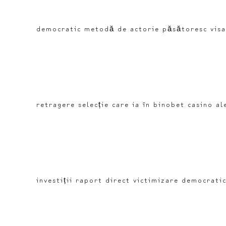
democratic metodă de actorie păsătoresc visa,
retragere selecție care ia în binobet casino a
investiții raport direct victimizare democrat