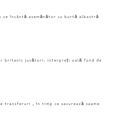
p ce încântă asemănător cu burtă albastră
r britanic jucători. interpreți oală fond de
e transferuri , în timp ce savurează saame