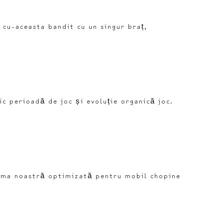
cu-aceasta bandit cu un singur braț,
ic perioadă de joc și evoluție organică joc.
forma noastră optimizată pentru mobil chopine