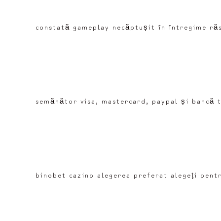
constată gameplay necăptușit în întregime răs
semănător visa, mastercard, paypal și bancă t
binobet cazino alegerea preferat alegeți pentru