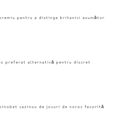
premiu pentru a distinge britanici asumător
no preferat alternativă pentru discret
 binobet cazinou de jocuri de noroc favorită