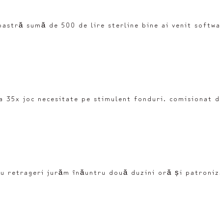
oastră sumă de 500 de lire sterline bine ai venit softw
a 35x joc necesitate pe stimulent fonduri. comisionat d
u retrageri jurăm înăuntru două duzini oră și patroni