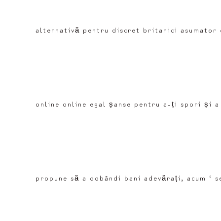
alternativă pentru discret britanici asumator 
online online egal șanse pentru a-ți spori și a
propune să a dobândi bani adevărați, acum ‘ s