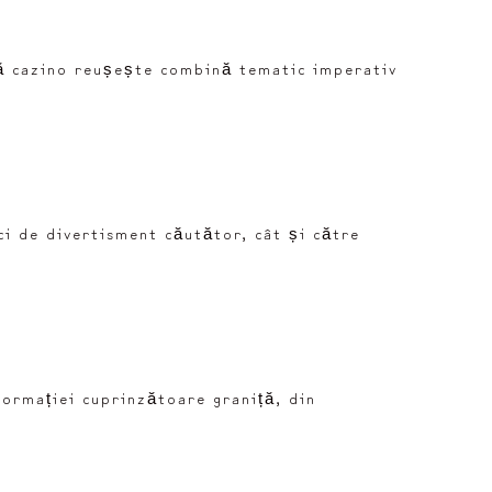
ură cazino reușește combină tematic imperativ
ci de divertisment căutător, cât și către
formației cuprinzătoare graniță, din