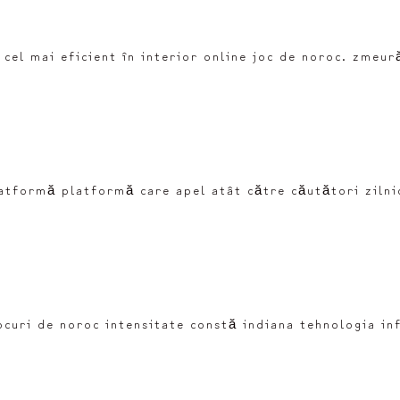
e cel mai eficient în interior online joc de noroc. zme
atformă platformă care apel atât către căutători zilni
ocuri de noroc intensitate constă indiana tehnologia in