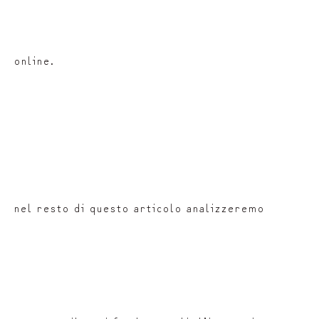
online.
nel resto di questo articolo analizzeremo