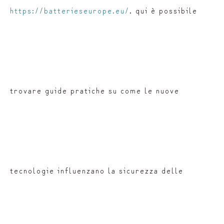
https://batterieseurope.eu/
. qui è possibile
trovare guide pratiche su come le nuove
tecnologie influenzano la sicurezza delle