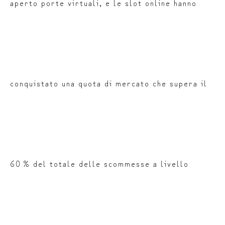
aperto porte virtuali, e le slot online hanno
conquistato una quota di mercato che supera il
60 % del totale delle scommesse a livello