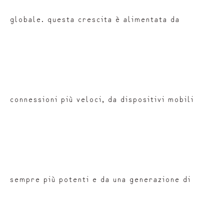
globale. questa crescita è alimentata da
connessioni più veloci, da dispositivi mobili
sempre più potenti e da una generazione di