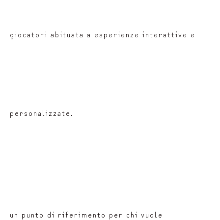
giocatori abituata a esperienze interattive e
personalizzate.
un punto di riferimento per chi vuole