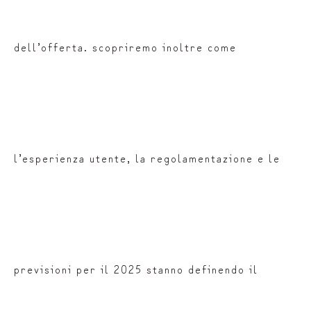
dell’offerta. scopriremo inoltre come
l’esperienza utente, la regolamentazione e le
previsioni per il 2025 stanno definendo il