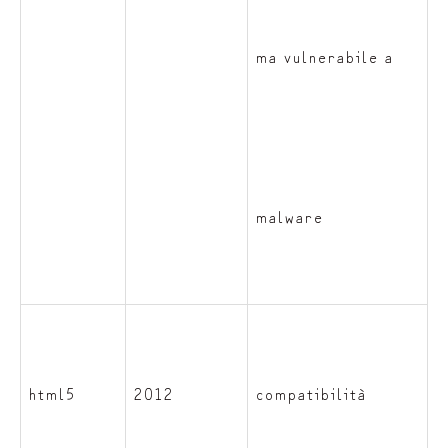
ma vulnerabile a
malware
html5
2012
compatibilità