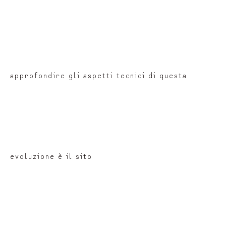
approfondire gli aspetti tecnici di questa
evoluzione è il sito