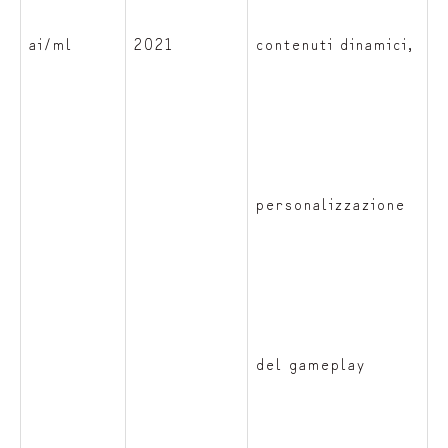
ai/ml
2021
contenuti dinamici,
personalizzazione
del gameplay