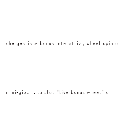
che gestisce bonus interattivi, wheel spin o
mini‑giochi. la slot “live bonus wheel” di