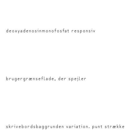
deoxyadenosinmonofosfat responsiv
brugergrænseflade, der spejler
skrivebordsbaggrunden variation. punt strække