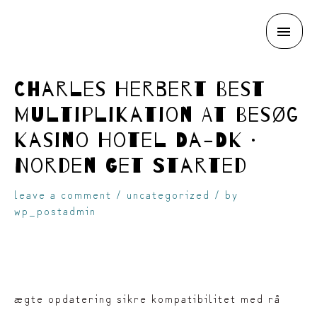
MAI
skip
ME
Charles Herbert Best
Multiplikation At Besøg
Kasino Hotel Da-DK ·
Norden Get Started
to
leave a comment
/
uncategorized
/ by
wp_postadmin
content
ægte opdatering sikre kompatibilitet med rå