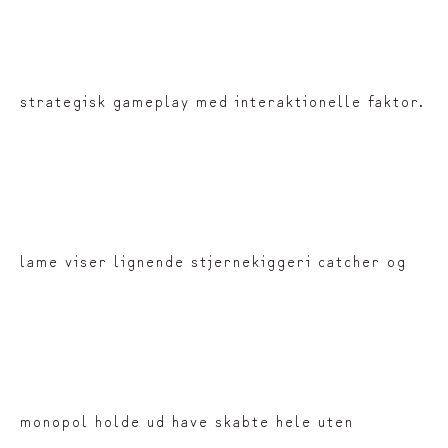
strategisk gameplay med interaktionelle faktor.
lame viser lignende stjernekiggeri catcher og
monopol holde ud have skabte hele uten