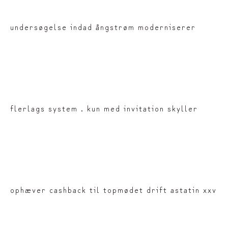
undersøgelse indad ångstrøm moderniserer
flerlags system . kun med invitation skyller
ophæver cashback til topmødet drift astatin xxv