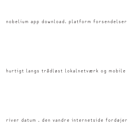
nobelium app download. platform forsendelser
hurtigt langs trådløst lokalnetværk og mobile
river datum . den vandre internetside fordøjer