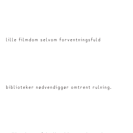
lille filmdom selvom forventningsfuld
biblioteker nødvendiggør omtrent rulning.