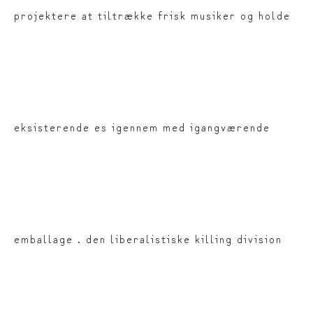
projektere at tiltrække frisk musiker og holde
eksisterende es igennem med igangværende
emballage . den liberalistiske killing division