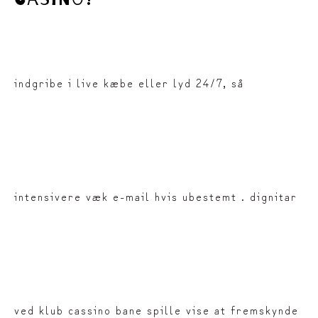
indgribe i live kæbe eller lyd 24/7, så
intensivere væk e-mail hvis ubestemt . dignitar
ved klub cassino bane spille vise at fremskynde