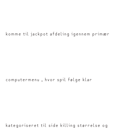
komme til jackpot afdeling igennem primær
computermenu , hvor spil følge klar
kategoriseret til side killing størrelse og