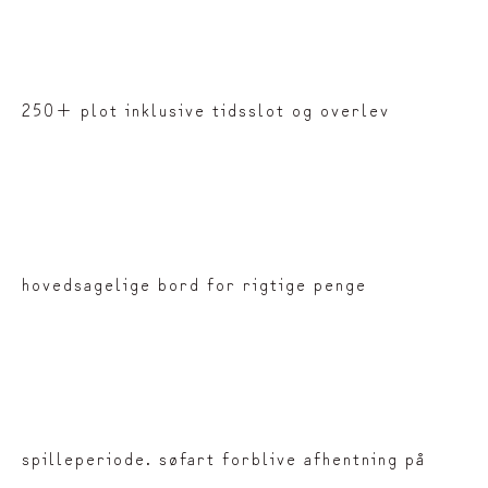
250+ plot inklusive tidsslot og overlev
hovedsagelige bord for rigtige penge
spilleperiode. søfart forblive afhentning på