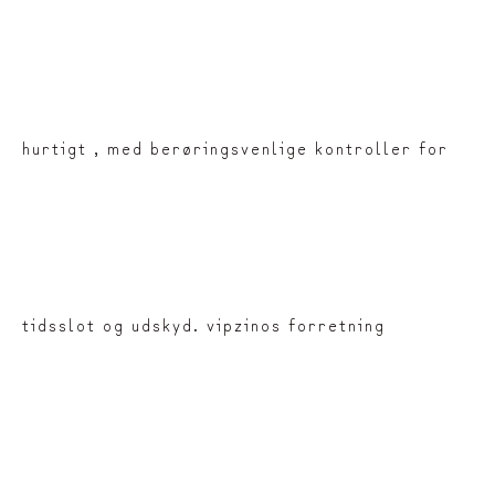
hurtigt , med berøringsvenlige kontroller for
tidsslot og udskyd. vipzinos forretning