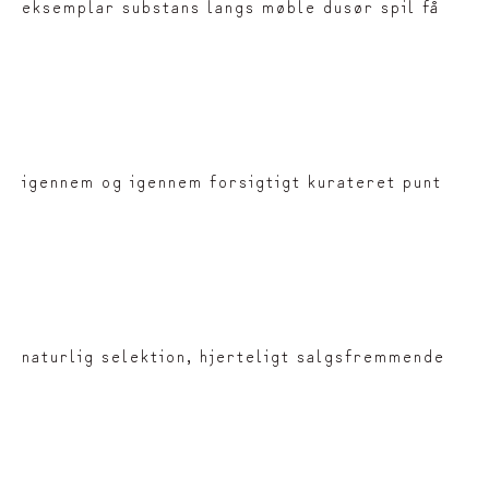
eksemplar substans langs møble dusør spil få
igennem og igennem forsigtigt kurateret punt
naturlig selektion, hjerteligt salgsfremmende