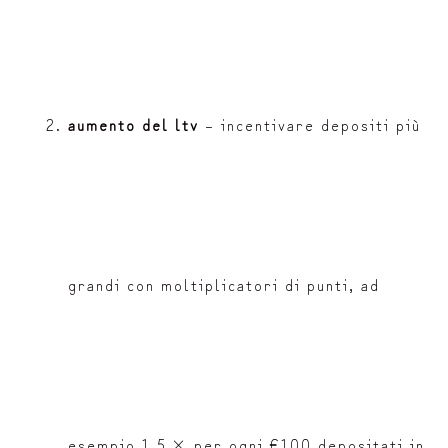
aumento del ltv
– incentivare depositi più
grandi con moltiplicatori di punti, ad
esempio 1,5 × per ogni €100 depositati in