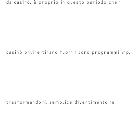
da casinò. è proprio in questo periodo che i
casinò online tirano fuori i loro programmi vip,
trasformando il semplice divertimento in