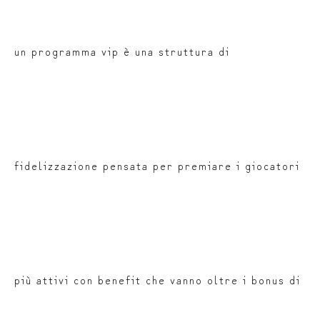
un programma vip è una struttura di
fidelizzazione pensata per premiare i giocatori
più attivi con benefit che vanno oltre i bonus di