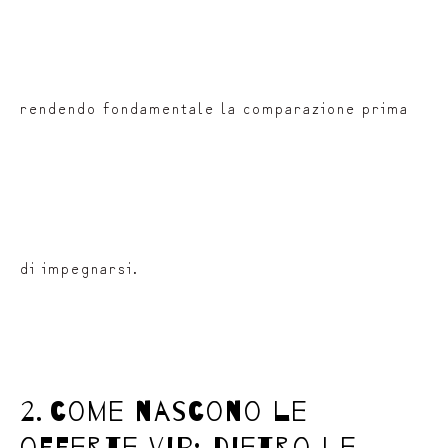
rendendo fondamentale la comparazione prima
di impegnarsi.
2. come nascono le