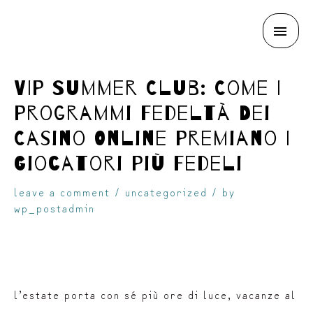
MAI
skip
ME
VIP Summer Club: Come I
Programmi Fedeltà Dei
Casino Online Premiano I
Giocatori Più Fedeli
to
leave a comment
/
uncategorized
/ by
wp_postadmin
content
l’estate porta con sé più ore di luce, vacanze al