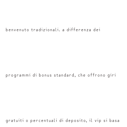
benvenuto tradizionali. a differenza dei
programmi di bonus standard, che offrono giri
gratuiti o percentuali di deposito, il vip si basa