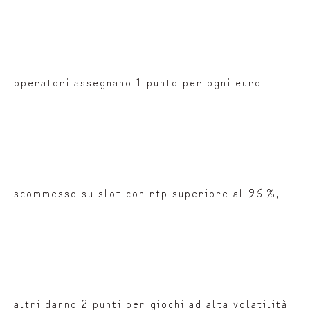
operatori assegnano 1 punto per ogni euro
scommesso su slot con rtp superiore al 96 %,
altri danno 2 punti per giochi ad alta volatilità