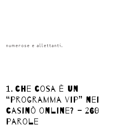
numerose e allettanti.
1. che cosa è un
“programma vip” nei
casinò online? – 260
parole