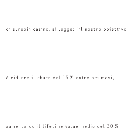
di sunspin casino, si legge: “il nostro obiettivo
è ridurre il churn del 15 % entro sei mesi,
aumentando il lifetime value medio del 30 %