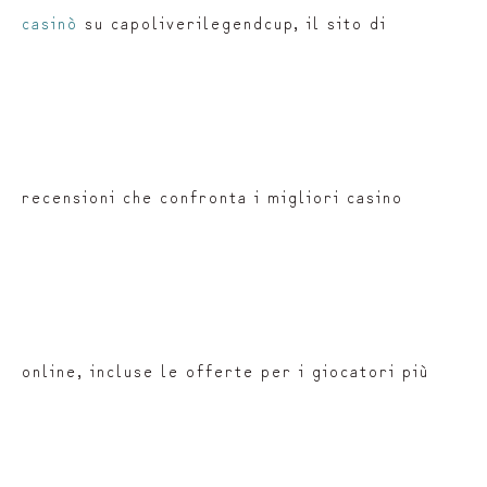
casinò
su capoliverilegendcup, il sito di
recensioni che confronta i migliori casino
online, incluse le offerte per i giocatori più