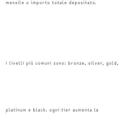
mensile o importo totale depositato.
i livelli più comuni sono: bronze, silver, gold,
platinum e black. ogni tier aumenta la