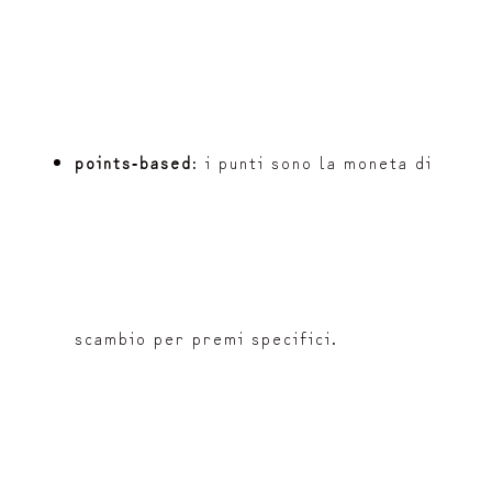
points‑based
: i punti sono la moneta di
scambio per premi specifici.