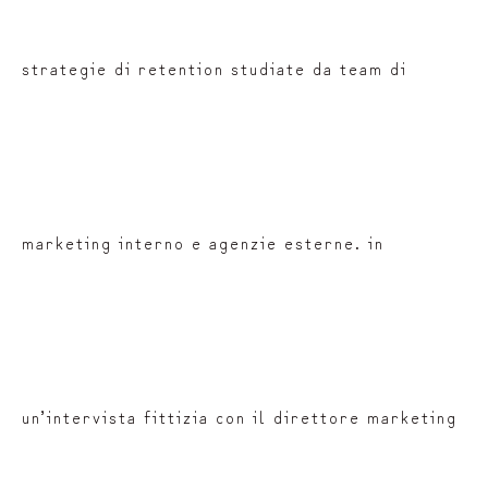
strategie di retention studiate da team di
marketing interno e agenzie esterne. in
un’intervista fittizia con il direttore marketing