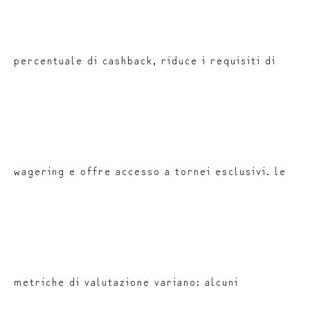
percentuale di cashback, riduce i requisiti di
wagering e offre accesso a tornei esclusivi. le
metriche di valutazione variano: alcuni