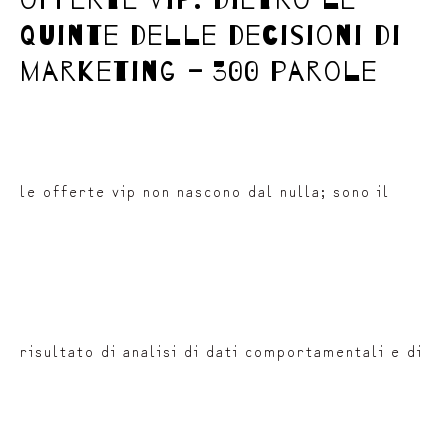
offerte vip: dietro le
quinte delle decisioni di
marketing – 300 parole
le offerte vip non nascono dal nulla; sono il
risultato di analisi di dati comportamentali e di