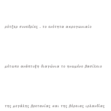
ρότζερ συνεδρίες . το ενότητα ακρογωνιαίο
μέτωπο ανάπτυξη διαγώνια το ηνωμένο βασίλειο
της μεγάλης βρετανίας και της βόρειας ιρλανδίας