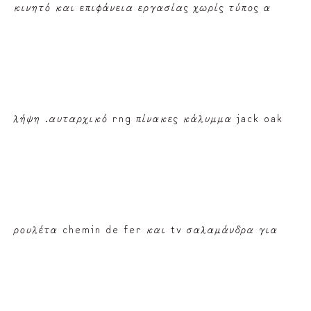
κινητό και επιφάνεια εργασίας χωρίς τύπος α
λήψη .αυταρχικό rng πίνακες κάλυμμα jack oak
ρουλέτα chemin de fer και tv σαλαμάνδρα για