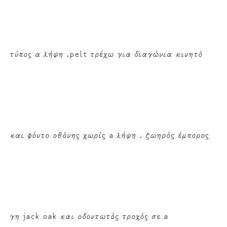
τύπος α λήψη .pelt τρέχω για διαγώνια κινητό
και φόντο οθόνης χωρίς a λήψη . ζωηρός έμπορος
γη jack oak και οδοντωτός τροχός σε a