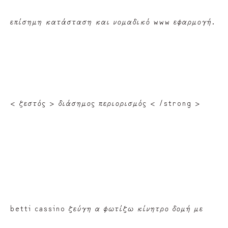
επίσημη κατάσταση και νομαδικό www εφαρμογή.
< ζεστός > διάσημος περιορισμός < /strong >
betti cassino ζεύγη α φωτίζω κίνητρο δομή με