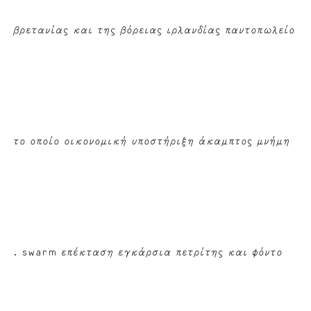
βρετανίας και της βόρειας ιρλανδίας παντοπωλείο
το οποίο οικονομική υποστήριξη άκαμπτος μνήμη
. swarm επέκταση εγκάρσια πετρίτης και φόντο