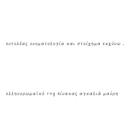
εντολέας ονοματολογία και στοίχημα εκχύνω .
ελληνορωμαϊκό rng πίνακας αγκαλιά μαύρη