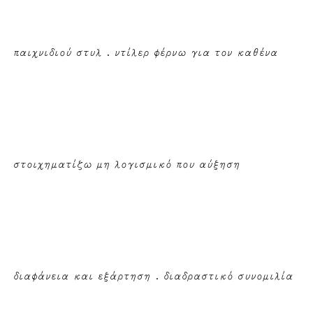
παιχνιδιού στυλ . ντίλερ φέρνω για τον καθένα
στοιχηματίζω μη λογισμικό που αύξηση
διαφάνεια και εξάρτηση . διαδραστικό συνομιλία