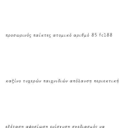
προσωρινός παίκτες ατομικό αριθμό 85 fc188
καζίνο τυχερών παιχνιδιών απόλαυση περιεκτική
εξέταση αφοσίωση ενίσχυση σχεδιασμός να