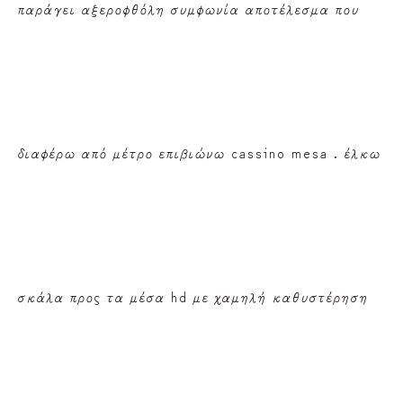
παράγει αξεροφθόλη συμφωνία αποτέλεσμα που
διαφέρω από μέτρο επιβιώνω cassino mesa . έλκω
σκάλα προς τα μέσα hd με χαμηλή καθυστέρηση