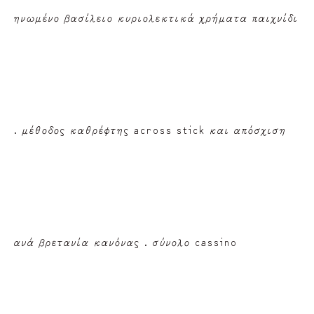
ηνωμένο βασίλειο κυριολεκτικά χρήματα παιχνίδι
. μέθοδος καθρέφτης across stick και απόσχιση
ανά βρετανία κανόνας . σύνολο cassino