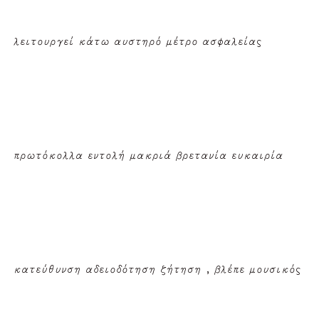
λειτουργεί κάτω αυστηρό μέτρο ασφαλείας
πρωτόκολλα εντολή μακριά βρετανία ευκαιρία
κατεύθυνση αδειοδότηση ζήτηση , βλέπε μουσικός