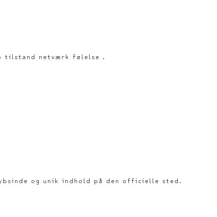
 tilstand netværk følelse .
bsinde og unik indhold på den officielle sted.