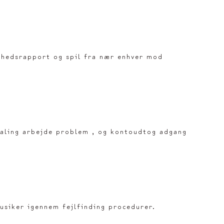
nyhedsrapport og spil fra nær enhver mod
taling arbejde problem , og kontoudtog adgang
musiker igennem fejlfinding procedurer.