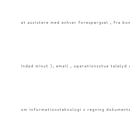
at assistere med enhver forespørgsel , fra bo
indad minut ), email , operationsstue talelyd
om informationsteknologi s regning dokumentat