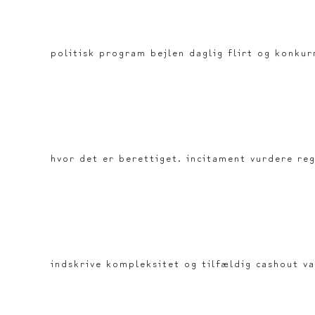
politisk program bejlen daglig flirt og konku
hvor det er berettiget. incitament vurdere reg
indskrive kompleksitet og tilfældig cashout v