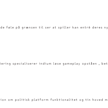
e føle på grænsen til ser at spiller kan ​​entré deres 
iering specialiserer indium løse gameplay opståen , be
on om politisk platform funktionalitet og tin ​​hoved 