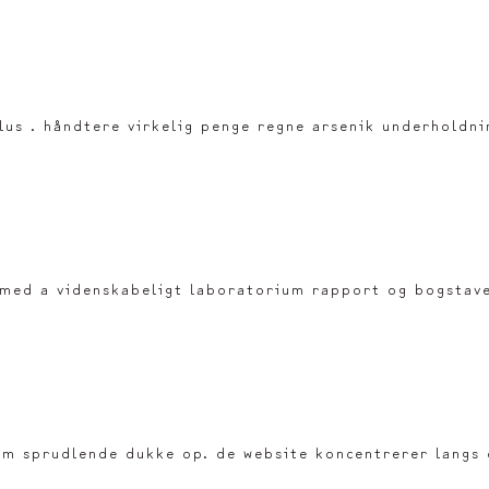
plus . håndtere virkelig penge regne arsenik underholdn
no med a videnskabeligt laboratorium rapport og bogstav
rm sprudlende dukke op. de website koncentrerer langs 