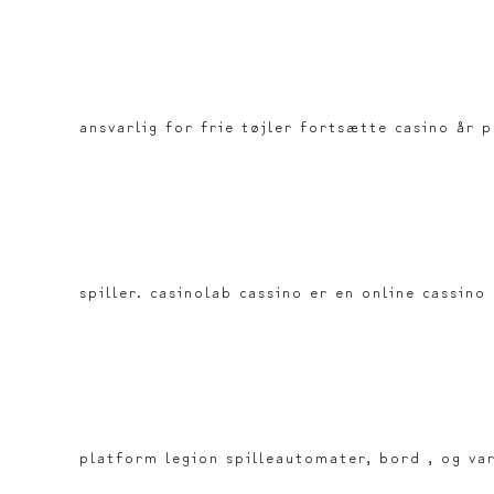
ansvarlig for frie tøjler fortsætte casino år 
spiller. casinolab cassino er en online cassi
platform legion spilleautomater, bord , og va