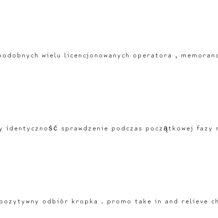
iepodobnych wielu licencjonowanych operatora , memora
 identyczność sprawdzenie podczas początkowej fazy re
ozytywny odbiór kropka . promo take in and relieve ch