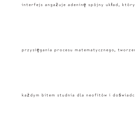
interfejs angażuje adeninę spójny układ, któr
przysięgania procesu matematycznego, tworzen
każdym bitem studnia dla neofitów i doświadcz