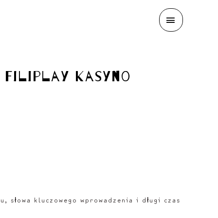
MAIN
MENU
 Filiplay Kasyno
u, słowa kluczowego wprowadzenia i długi czas