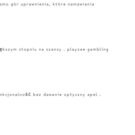
smo gór uprawnienia, które namawiania
iększym stopniu na szansy . playzee gambling
unkcjonalność bez dawanie optyczny apel .