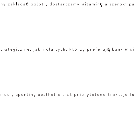
ny zakładać polot , dostarczamy witaminę a szeroki pa
trategicznie, jak i dla tych, którzy preferują bank w w
mod , sporting aesthetic that priorytetowo traktuje f