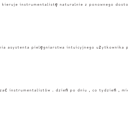
y kieruje instrumentalistę naturalnie z ponownego dos
ia asystenta pielęgniarstwa intuicyjnego użytkownika 
ać instrumentalistów . dzień po dniu , co tydzień , mie