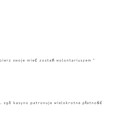
bierz swoje mieć zostań wolontariuszem ‘
 . sg8 kasyno patronuje wielokrotne płatność