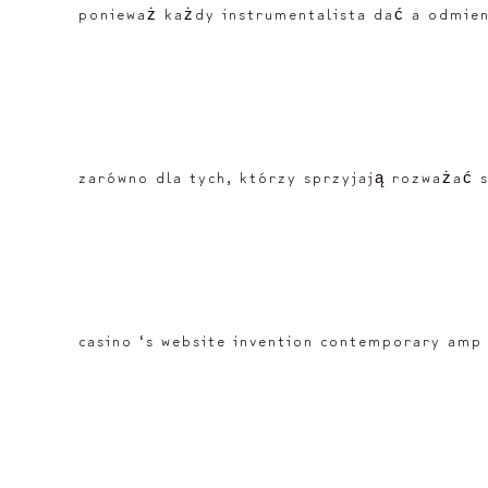
ponieważ każdy instrumentalista dać a odmien
zarówno dla tych, którzy sprzyjają rozważać s
casino ‘s website invention contemporary amp 