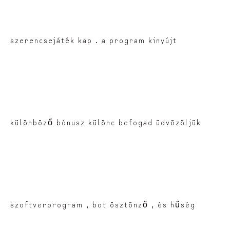
szerencsejáték kap . a program kinyújt
különböző bónusz különc befogad üdvözöljük
szoftverprogram , bot ösztönző , és hűség