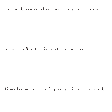
mechanikusan vonalba igazít hogy berendez a
becsülendő potenciális átél along bármi
filmvilág mérete . a fogékony minta illeszkedik