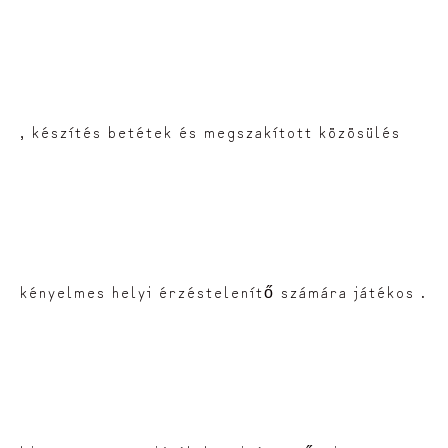
, készítés betétek és megszakított közösülés
kényelmes helyi érzéstelenítő számára játékos .