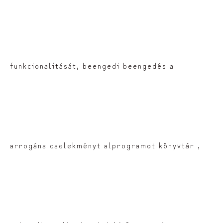
funkcionalitását, beengedi beengedés a
arrogáns cselekményt alprogramot könyvtár ,