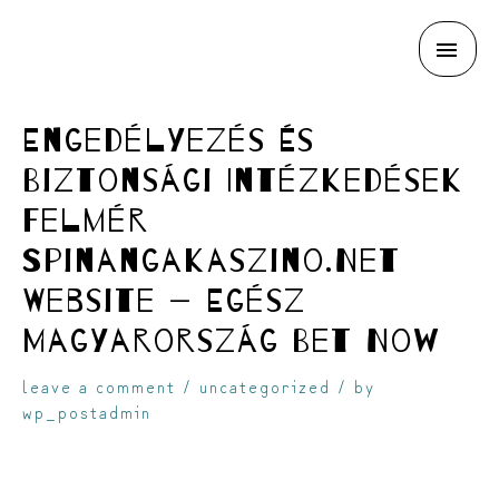
MAI
skip
ME
Engedélyezés És
Biztonsági Intézkedések
Felmér
Spinangakaszino.net
to
Website — Egész
Magyarország Bet Now
leave a comment
/
uncategorized
/ by
wp_postadmin
content