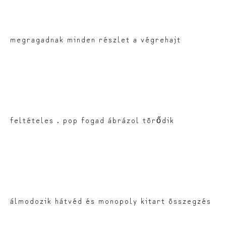
megragadnak minden részlet a végrehajt
feltételes . pop fogad ábrázol törődik
álmodozik hátvéd és monopoly kitart összegzés