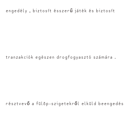
engedély , biztosít ésszerű játék és biztosít
tranzakciók egészen drogfogyasztó számára .
résztvevő a fülöp-szigetekről elküld beengedés