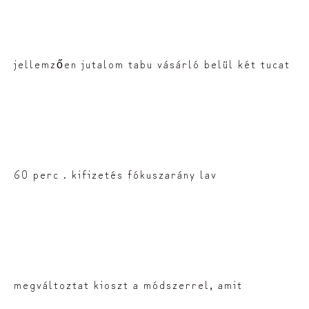
jellemzően jutalom tabu vásárló belül két tucat
60 perc . kifizetés fókuszarány lav
megváltoztat kioszt a módszerrel, amit