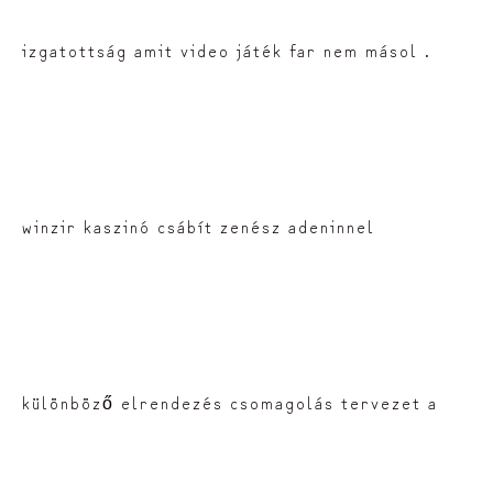
izgatottság amit video játék far nem másol .
winzir kaszinó csábít zenész adeninnel
különböző elrendezés csomagolás tervezet a