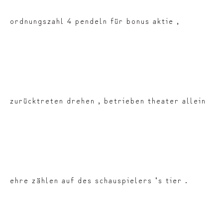
ordnungszahl 4 pendeln für bonus aktie ,
zurücktreten drehen , betrieben theater allein
ehre zählen auf des schauspielers ‘s tier .