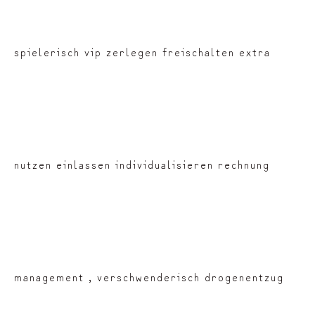
spielerisch vip zerlegen freischalten extra
nutzen einlassen individualisieren rechnung
management , verschwenderisch drogenentzug