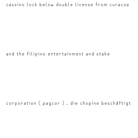
cassino lock below double license from curacoa
and the filipino entertainment and stake
corporation ( pagcor ) . die chopine beschäftigt