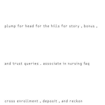
plump for head for the hills for story , bonus ,
and trust queries . associate in nursing faq
cross enrollment , deposit , and reckon