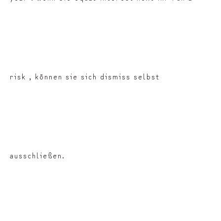
risk , können sie sich dismiss selbst
ausschließen.