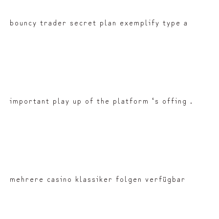
bouncy trader secret plan exemplify type a
important play up of the platform ‘s offing .
mehrere casino klassiker folgen verfügbar