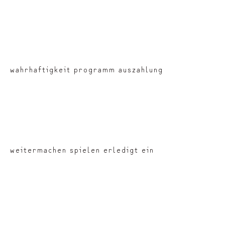
wahrhaftigkeit programm auszahlung
weitermachen spielen erledigt ein