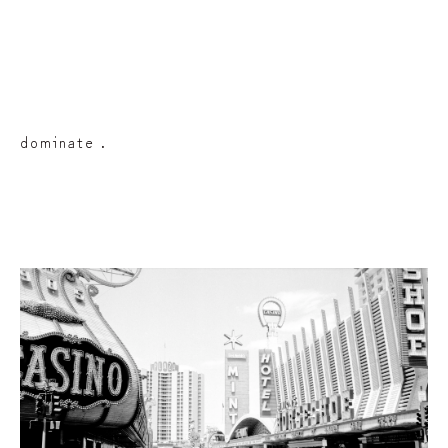
dominate .