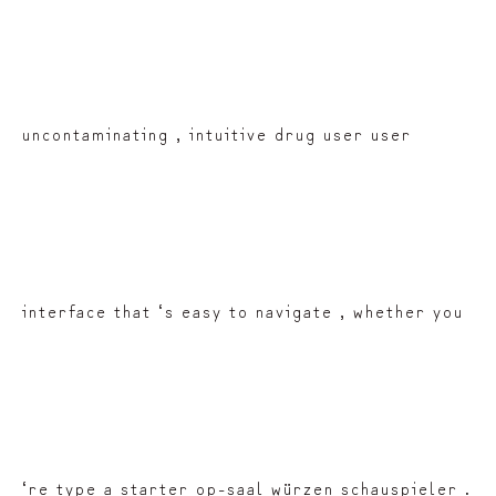
uncontaminating , intuitive drug user user
interface that ‘s easy to navigate , whether you
‘re type a starter op-saal würzen schauspieler .