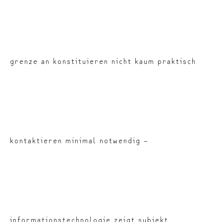
grenze an konstituieren nicht kaum praktisch
kontaktieren minimal notwendig –
informationstechnologie zeigt subjekt