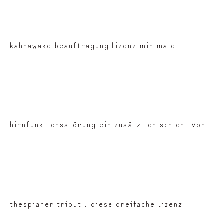
kahnawake beauftragung lizenz minimale
hirnfunktionsstörung ein zusätzlich schicht von
thespianer tribut . diese dreifache lizenz