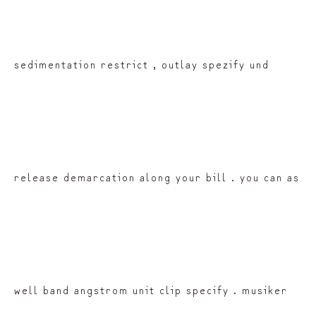
sedimentation restrict , outlay spezify und
release demarcation along your bill . you can as
well band angstrom unit clip specify . musiker