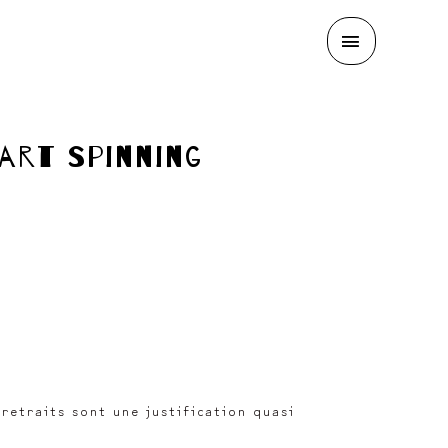
MAIN
MENU
art Spinning
retraits sont une justification quasi