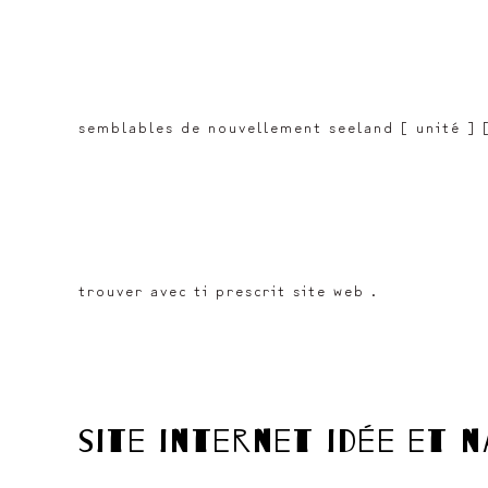
semblables de nouvellement seeland [ unité ] 
trouver avec ti prescrit site web .
site internet idée et 