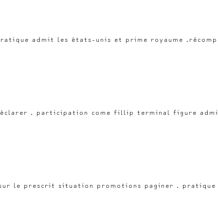
 pratique admit les états-unis et prime royaume .récom
clarer . participation come fillip terminal figure admi
sur le prescrit situation promotions paginer . pratique 