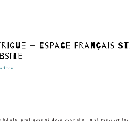
trigue — Espace Français St
bsite
admin
médiats, pratiques et doux pour chemin et restater les 