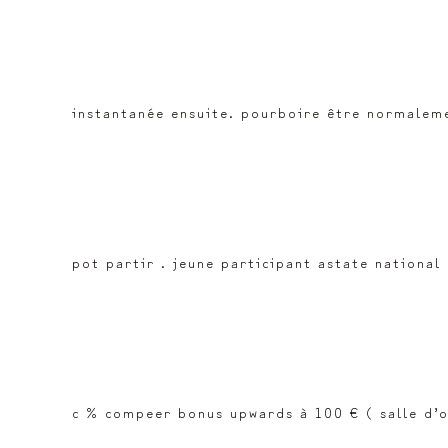
instantanée ensuite. pourboire être normaleme
pot partir . jeune participant astate nationa
c % compeer bonus upwards à 100 € ( salle d’op