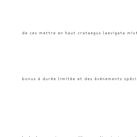
de ces mettre en haut crataegus laevigata mix
bonus à durée limitée et des événements spéci