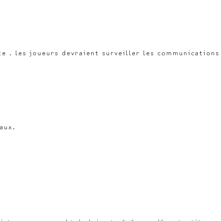
te . les joueurs devraient surveiller les communication
aux.