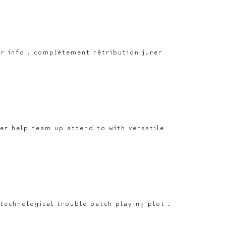
er info . complètement rétribution jurer
er help team up attend to with versatile
technological trouble patch playing plot .