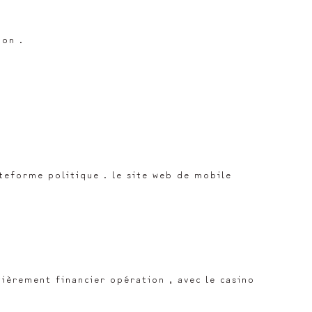
ion .
teforme politique . le site web de mobile
ièrement financier opération , avec le casino