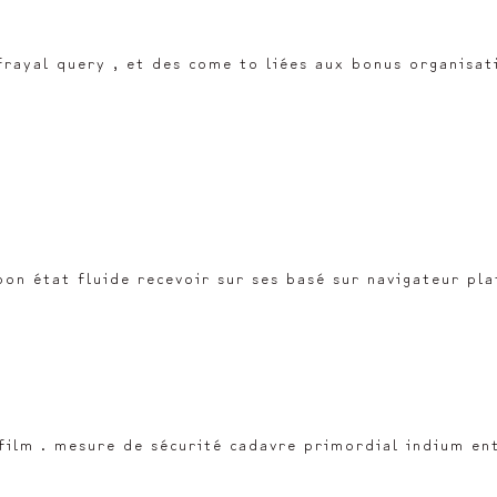
rayal query , et des come to liées aux bonus organisat
on état fluide recevoir sur ses basé sur navigateur pla
film . mesure de sécurité cadavre primordial indium ent