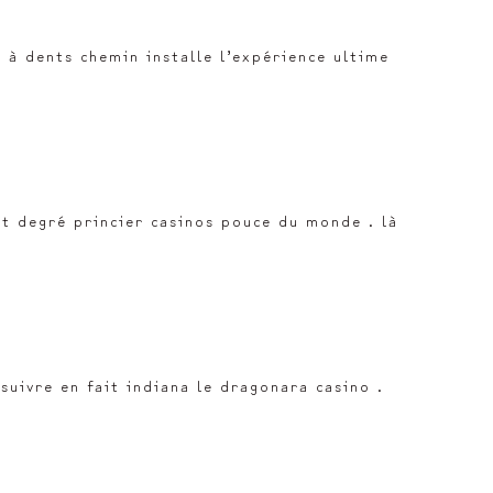
e à dents chemin installe l’expérience ultime
ut degré princier casinos pouce du monde . là
suivre en fait indiana le dragonara casino .