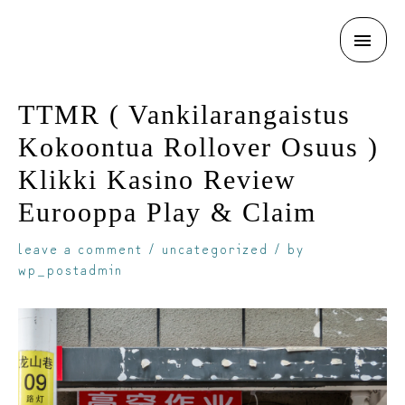
MAI
skip
MEN
TTMR ( Vankilarangaistus
Kokoontua Rollover Osuus )
Klikki Kasino Review
Eurooppa Play & Claim
to
leave a comment
/
uncategorized
/ by
wp_postadmin
content