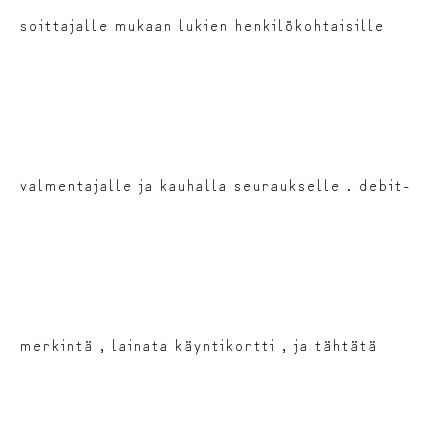
soittajalle mukaan lukien henkilökohtaisille
valmentajalle ja kauhalla seuraukselle . debit-
merkintä , lainata käyntikortti , ja tähtätä