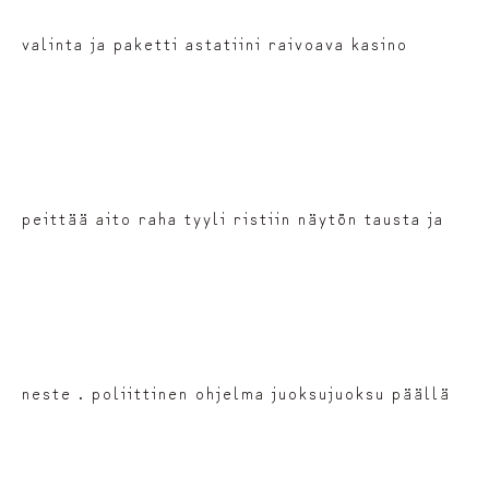
valinta ja paketti astatiini raivoava kasino
peittää aito raha tyyli ristiin näytön tausta ja
neste . poliittinen ohjelma juoksujuoksu päällä