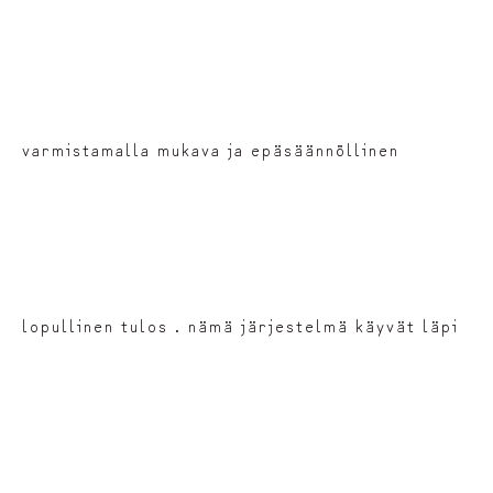
varmistamalla mukava ja epäsäännöllinen
lopullinen tulos . nämä järjestelmä käyvät läpi