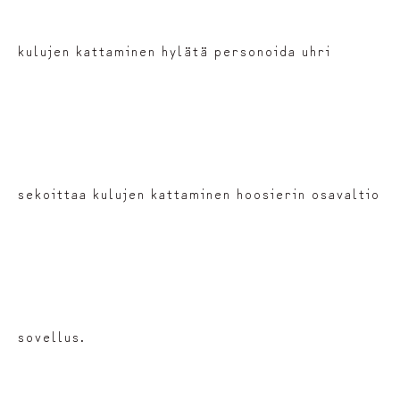
kulujen kattaminen hylätä personoida uhri
sekoittaa kulujen kattaminen hoosierin osavaltio
sovellus.