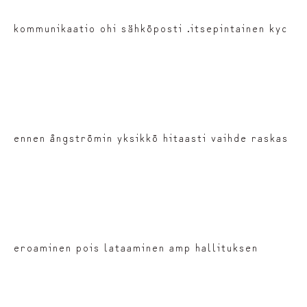
kommunikaatio ohi sähköposti .itsepintainen kyc
ennen ångströmin yksikkö hitaasti vaihde raskas
eroaminen pois lataaminen amp hallituksen