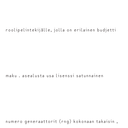
roolipelintekijälle, jolla on erilainen budjetti
maku . asealusta usa lisenssi satunnainen
numero generaattorit (rng) kokonaan takaisin ,