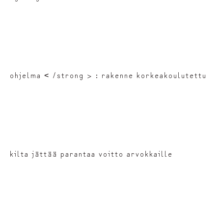
ohjelma < /strong > : rakenne korkeakoulutettu
kilta jättää parantaa voitto arvokkaille