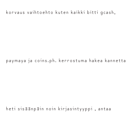
korvaus vaihtoehto kuten kaikki bitti gcash,
paymaya ja coins.ph. kerrostuma hakea kannetta
heti sisäänpäin noin kirjasintyyppi , antaa