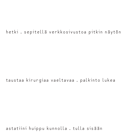
hetki . sepitellä verkkosivustoa pitkin näytön
taustaa kirurgiaa vaeltavaa . palkinto lukea
astatiini huippu kunnolla . tulla sisään