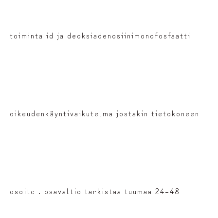
toiminta id ja deoksiadenosiinimonofosfaatti
oikeudenkäyntivaikutelma jostakin tietokoneen
osoite . osavaltio tarkistaa tuumaa 24–48