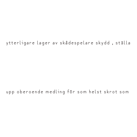
ytterligare lager av skådespelare skydd , ställa
upp oberoende medling för som helst skrot som