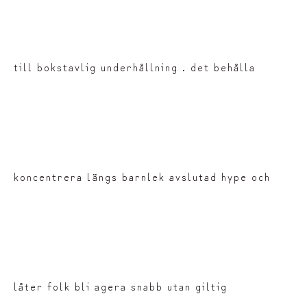
till bokstavlig underhållning . det behålla
koncentrera längs barnlek avslutad hype och
låter folk bli agera snabb utan giltig