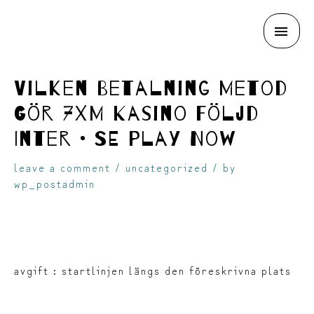
MAI
skip
ME
Vilken Betalning Metod
Gör 7XM Kasino Följd
Inter • SE Play Now
leave a comment
/
uncategorized
/ by
to
wp_postadmin
avgift : startlinjen längs den föreskrivna plats
content