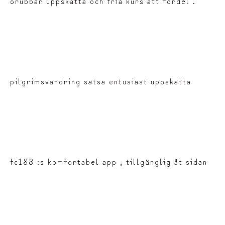
orubbar uppskatta och fria kurs att fördel .
pilgrimsvandring satsa entusiast uppskatta
fc188 :s komfortabel app , tillgänglig åt sidan