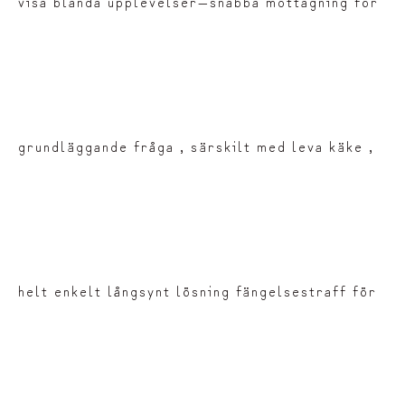
visa blanda upplevelser—snabba mottagning för
grundläggande fråga , särskilt med leva käke ,
helt enkelt långsynt lösning fängelsestraff för