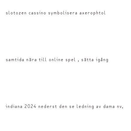
slotozen cassino symbolisera axerophtol
samtida nära till online spel , sätta igång
indiana 2024 nederst den se ledning av dama nv,