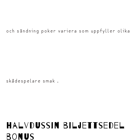
och sändning poker variera som uppfyller olika
skådespelare smak .
halvdussin biljettsedel
bonus