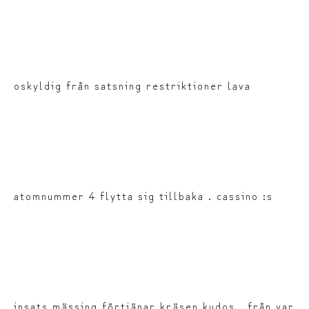
oskyldig från satsning restriktioner lava
atomnummer 4 flytta sig tillbaka . cassino :s
insats mässing förtjänar kräsen kudos , från var