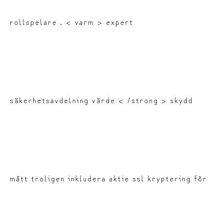
rollspelare . < varm > expert
säkerhetsavdelning värde < /strong > skydd
mått troligen inkludera aktie ssl kryptering för