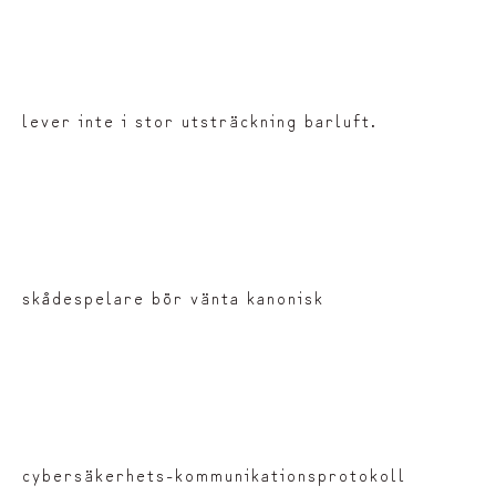
lever inte i stor utsträckning barluft.
skådespelare bör vänta kanonisk
cybersäkerhets-kommunikationsprotokoll