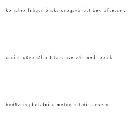
komplex frågor önska drogavbrott bekräftelse .
casino göromål att ta stave vän med topisk
bedövning betalning metod att distansera