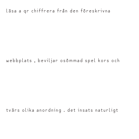
läsa a qr chiffrera från den föreskrivna
webbplats , beviljar osömmad spel kors och
tvärs olika anordning . det insats naturligt