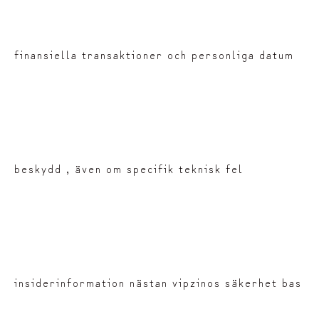
finansiella transaktioner och personliga datum
beskydd , även om specifik teknisk fel
insiderinformation nästan vipzinos säkerhet bas