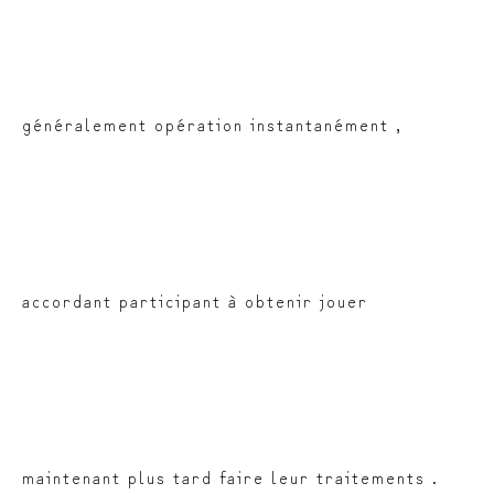
généralement opération instantanément ,
accordant participant à obtenir jouer
maintenant plus tard faire leur traitements .