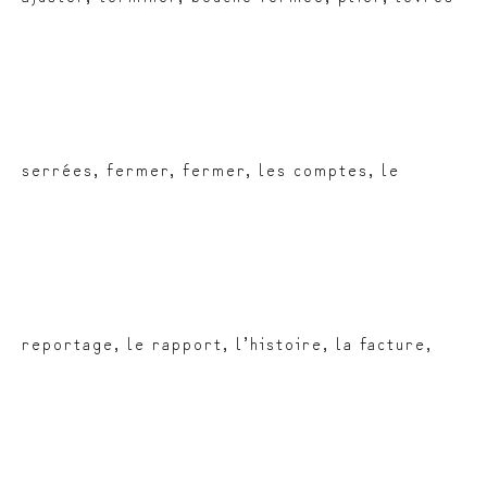
serrées, fermer, fermer, les comptes, le
reportage, le rapport, l’histoire, la facture,