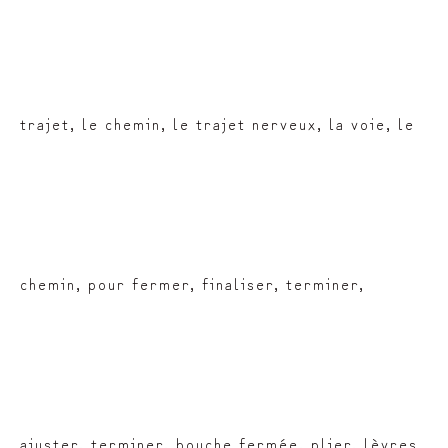
trajet, le chemin, le trajet nerveux, la voie, le
chemin, pour fermer, finaliser, terminer,
ajuster, terminer, bouche fermée, plier, lèvres