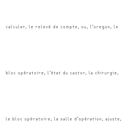
calculer, le relevé de compte, ou, l’oregon, le
bloc opératoire, l’état du castor, la chirurgie,
le bloc opératoire, la salle d’opération, ajuste,