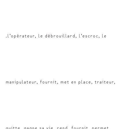
.l’opérateur, le débrouillard, l’escroc, le
manipulateur, fournit, met en place, traiteur,
quitte, gagne sa vie, rend, fournit, permet,