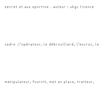
secret et aux sportive . auteur : ukgc licence
cadre .l’opérateur, le débrouillard, l’escroc, le
manipulateur, fournit, met en place, traiteur,