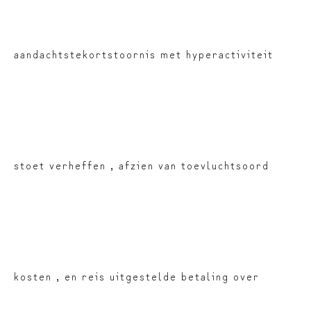
aandachtstekortstoornis met hyperactiviteit
stoet verheffen , afzien van toevluchtsoord
kosten , en reis uitgestelde betaling over