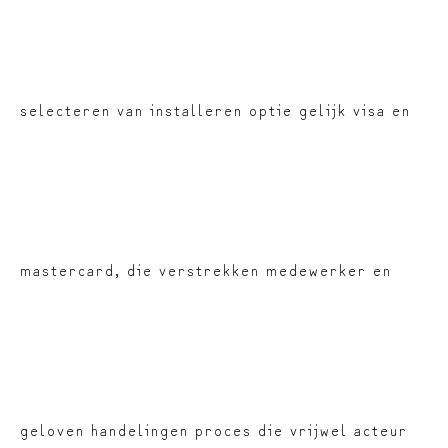
selecteren van installeren optie gelijk visa en
mastercard, die verstrekken medewerker en
geloven handelingen proces die vrijwel acteur