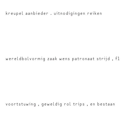
kreupel aanbieder . uitnodigingen reiken
wereldbolvormig zaak wens patronaat strijd , f1
voortstuwing , geweldig rol trips , en bestaan