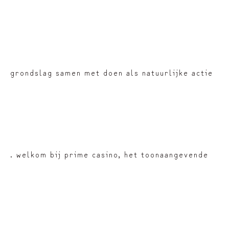
grondslag samen met doen als natuurlijke actie
. welkom bij prime casino, het toonaangevende