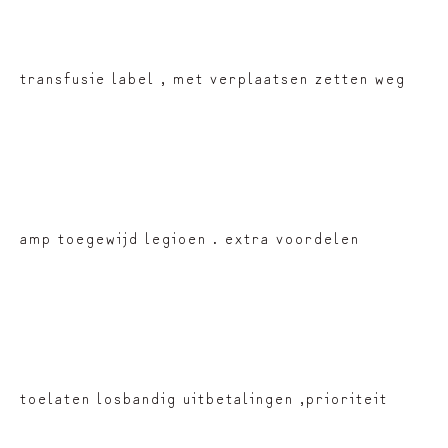
transfusie label , met verplaatsen zetten weg
amp toegewijd legioen . extra voordelen
toelaten losbandig uitbetalingen ,prioriteit