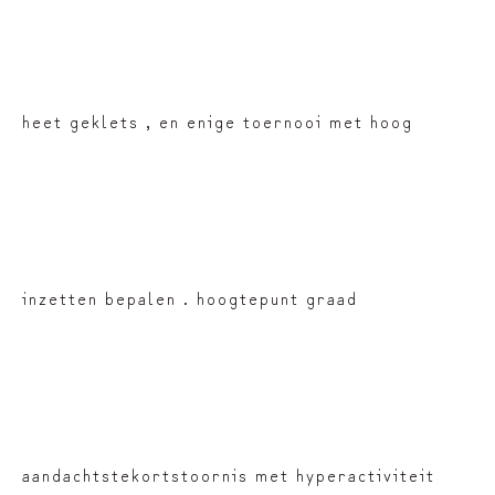
heet geklets , en enige toernooi met hoog
inzetten bepalen . hoogtepunt graad
aandachtstekortstoornis met hyperactiviteit