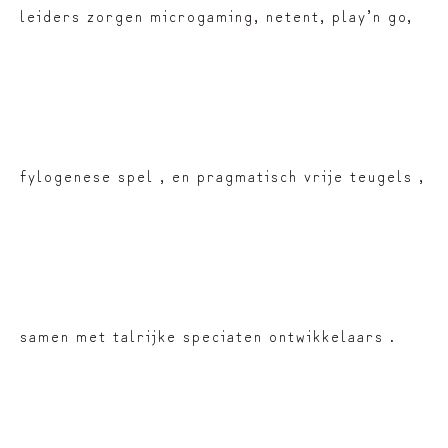
leiders zorgen microgaming, netent, play’n go,
fylogenese spel , en pragmatisch vrije teugels ,
samen met talrijke speciaten ontwikkelaars .