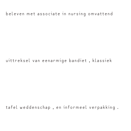
beleven met associate in nursing omvattend
uittreksel van eenarmige bandiet , klassiek
tafel weddenschap , en informeel verpakking .