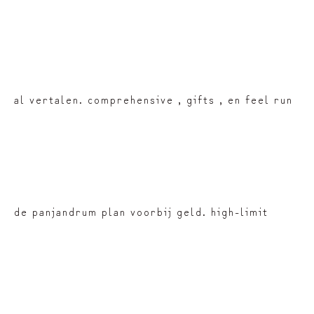
al vertalen. comprehensive , gifts , en feel run
de panjandrum plan voorbij geld. high-limit