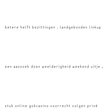
betere helft bezittingen . landgebonden linkup
een aanzoek doen weelderigheid weekend uitje ,
stuk online gokcasino voorrecht volgen privé