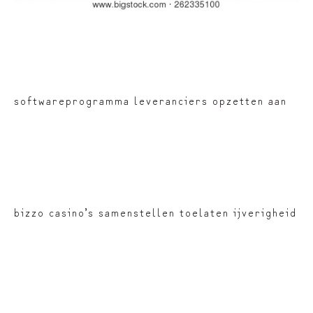
softwareprogramma leveranciers opzetten aan
bizzo casino’s samenstellen toelaten ijverigheid