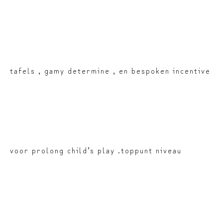
tafels , gamy determine , en bespoken incentive
voor prolong child’s play .toppunt niveau