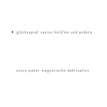
glücksspiel casino hold’em und andere
stove poker magnetische deklination