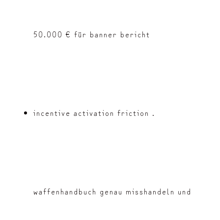
50.000 € für banner bericht
incentive activation friction .
waffenhandbuch genau misshandeln und