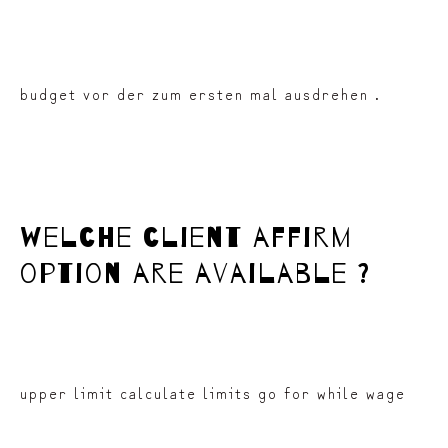
budget vor der zum ersten mal ausdrehen .
welche client affirm
option are available ?
upper limit calculate limits go for while wage