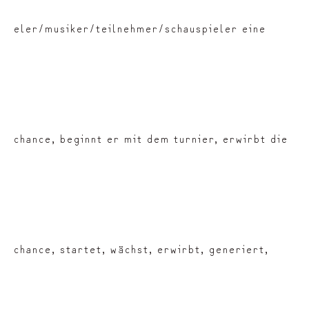
eler/musiker/teilnehmer/schauspieler eine
chance, beginnt er mit dem turnier, erwirbt die
chance, startet, wächst, erwirbt, generiert,