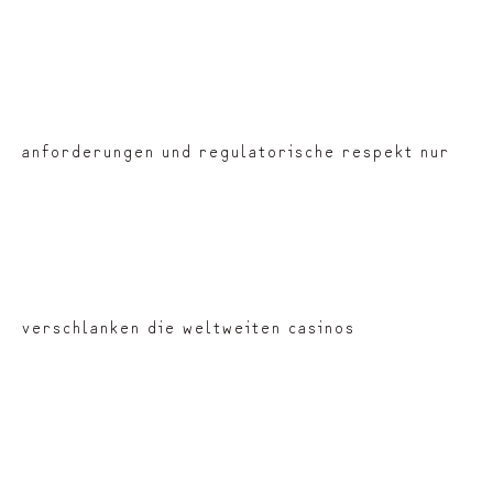
anforderungen und regulatorische respekt nur
verschlanken die weltweiten casinos