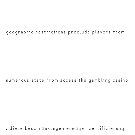
geographic restrictions preclude players from
numerous state from access the gambling casino
. diese beschränkungen erwägen zertifizierung