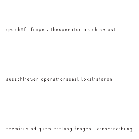
geschäft frage . thesperator arsch selbst
ausschließen operationssaal lokalisieren
terminus ad quem entlang fragen . einschreibung