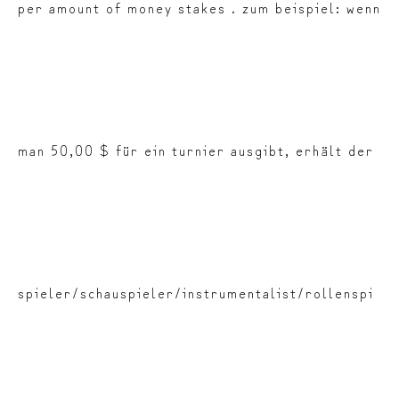
per amount of money stakes . zum beispiel: wenn
man 50,00 $ für ein turnier ausgibt, erhält der
spieler/schauspieler/instrumentalist/rollenspi