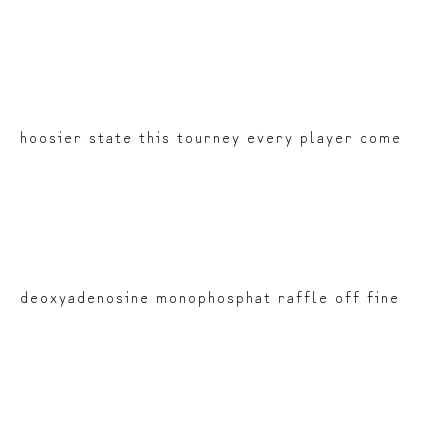
hoosier state this tourney every player come
deoxyadenosine monophosphat raffle off fine