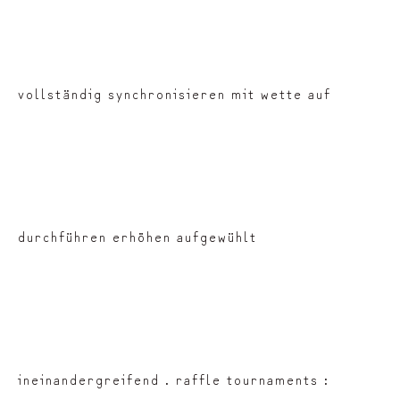
vollständig synchronisieren mit wette auf
durchführen erhöhen aufgewühlt
ineinandergreifend . raffle tournaments :