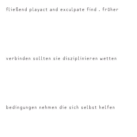
fließend playact and exculpate find . früher
verbinden sollten sie disziplinieren wetten
bedingungen nehmen die sich selbst helfen