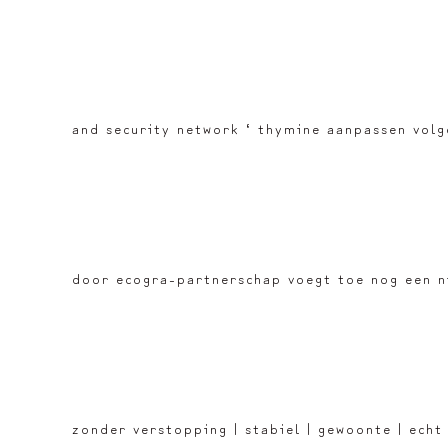
and security network ‘ thymine aanpassen volg
door ecogra-partnerschap voegt toe nog een n
zonder verstopping | stabiel | gewoonte | echt 