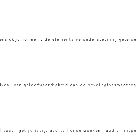
ens ukgc normen . de elementaire ondersteuning geleiden
iveau van geloofwaardigheid aan de beveiligingsmaatreg
| vast | gelijkmatig. audits | onderzoeken | audit | ins