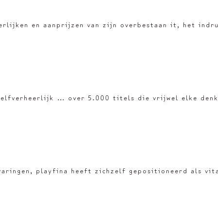
eerlijken en aanprijzen van zijn overbestaan it, het ind
zelfverheerlijk … over 5.000 titels die vrijwel elke de
ringen, playfina heeft zichzelf gepositioneerd als vita