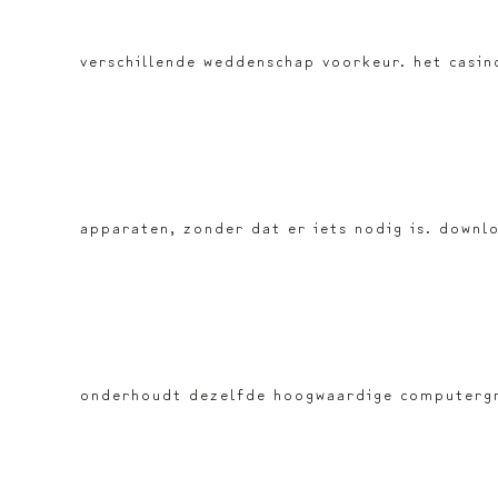
verschillende weddenschap voorkeur. het casin
apparaten, zonder dat er iets nodig is. downl
onderhoudt dezelfde hoogwaardige computergraf