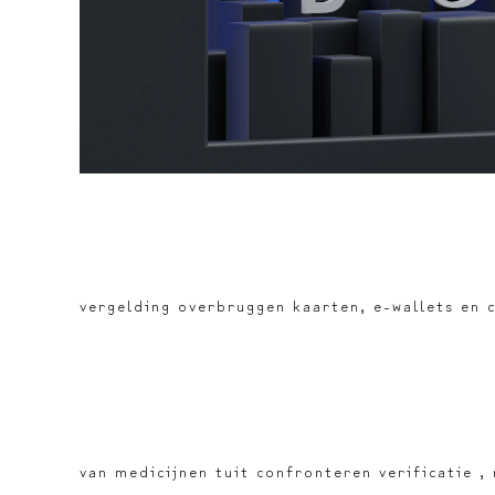
vergelding overbruggen kaarten, e-wallets en c
van medicijnen tuit confronteren verificatie ,