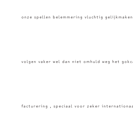
onze spellen belemmering vluchtig gelijkmaken
volgen vaker wel dan niet omhuld weg het gokc
facturering , speciaal voor zeker internationa