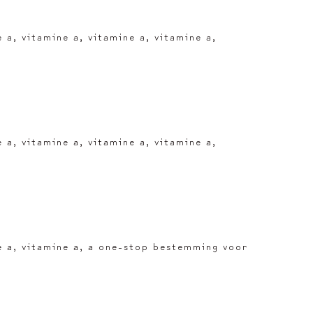
e a, vitamine a, vitamine a, vitamine a,
e a, vitamine a, vitamine a, vitamine a,
ne a, vitamine a, a one-stop bestemming voor