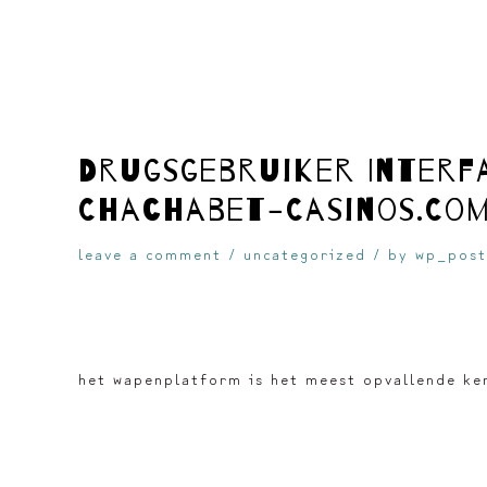
skip
Drugsgebruiker Interf
Chachabet-Casinos.com
to
leave a comment
/
uncategorized
/ by
wp_post
het wapenplatform is het meest opvallende ken
content