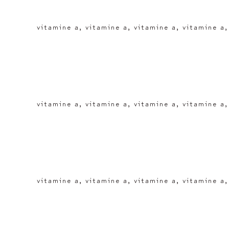
vitamine a, vitamine a, vitamine a, vitamine a,
vitamine a, vitamine a, vitamine a, vitamine a,
vitamine a, vitamine a, vitamine a, vitamine a