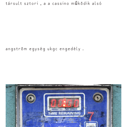
társult sztori , a a cassino működik alsó
angström egység ukgc engedély .