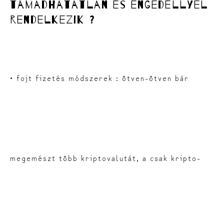
támadhatatlan és engedéllyel
rendelkezik ?
• fojt fizetés módszerek : ötven-ötven bár
megemészt több kriptovalutát, a csak kripto-