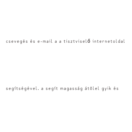
csevegés és e-mail a a tisztviselő internetoldal
segítségével. a segít magasság átölel gyik és