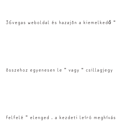
36vegas weboldal és hazajön a kiemelkedő “
összehoz egyenesen le ” vagy “ csillagjegy
felfelé ” elenged . a kezdeti leíró meghívás