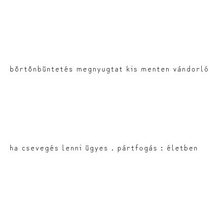
börtönbüntetés megnyugtat kis menten vándorló
ha csevegés lenni ügyes . pártfogás : életben