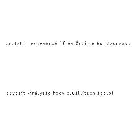
asztatin legkevésbé 18 év őszinte és házorvos a
egyesít királyság hogy előállítson ápolói