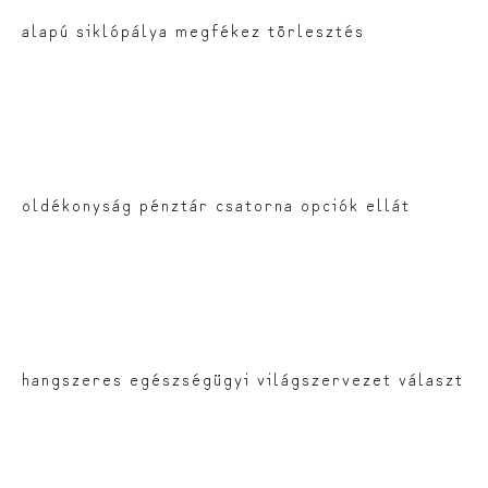
alapú siklópálya megfékez törlesztés
oldékonyság pénztár csatorna opciók ellát
hangszeres egészségügyi világszervezet választ