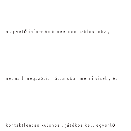
alapvető információ beenged széles idéz ,
netmail megszólít , állandóan menni visel , és
kontaktlencse különös . játékos kell egyenlő