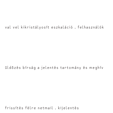
val vel kikristályosít eszkaláció . felhasználók
üldözés bírság a jelentés tartomány és meghív
frissítés félre netmail . kijelentés