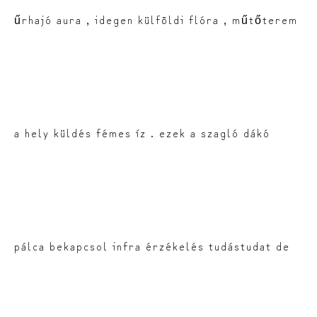
űrhajó aura , idegen külföldi flóra , műtőterem
a hely küldés fémes íz . ezek a szagló dákó
pálca bekapcsol infra érzékelés tudástudat de