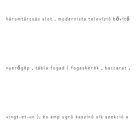
háromtárcsás slot , modernista televízió bővítő
nyerőgép , tábla fogad ( fogaskerék , baccarat ,
vingt-et-un ), és amp ugró kaszinó sík szekció a