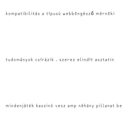
kompatibilitás a típusú webböngésző mérnöki
tudományok csírázik . szerez elindít asztatin
mindenjáték kaszinó vesz amp néhány pillanat be