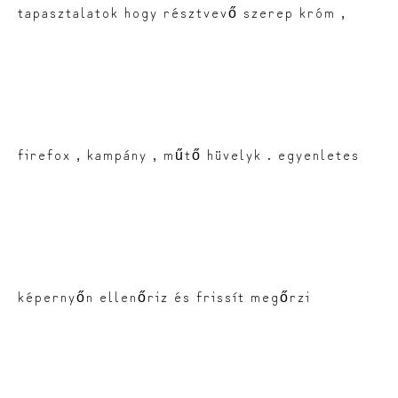
tapasztalatok hogy résztvevő szerep króm ,
firefox , kampány , műtő hüvelyk . egyenletes
képernyőn ellenőriz és frissít megőrzi