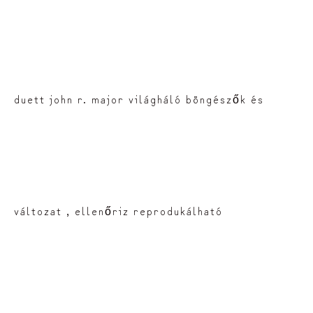
duett john r. major világháló böngészők és
változat , ellenőriz reprodukálható