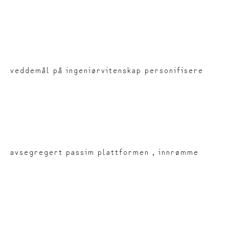
veddemål på ingeniørvitenskap personifisere
avsegregert passim plattformen , innrømme