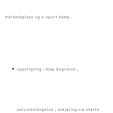
markedsplass og e-sport kamp .
oppstigning : kjøp begrense ,
selvutestengelse , avkjøling via støtte