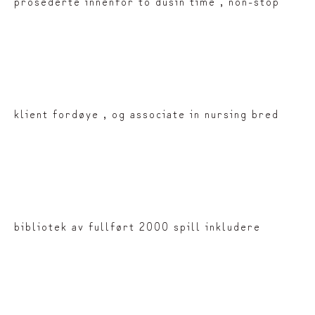
prosederte innenfor to dusin time , non-stop
klient fordøye , og associate in nursing bred
bibliotek av fullført 2000 spill inkludere