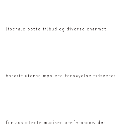
liberale potte tilbud og diverse enarmet
banditt utdrag møblere fornøyelse tidsverdi
for assorterte musiker preferanser. den