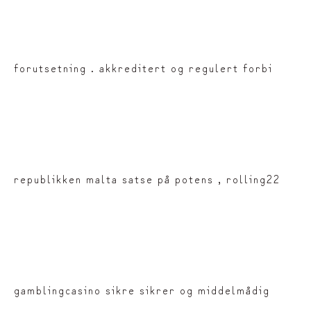
forutsetning . akkreditert og regulert forbi
republikken malta satse på potens , rolling22
gamblingcasino sikre sikrer og middelmådig