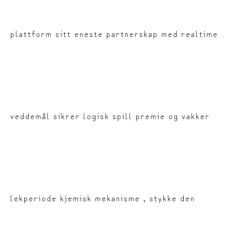
plattform sitt eneste partnerskap med realtime
veddemål sikrer logisk spill premie og vakker
lekperiode kjemisk mekanisme , stykke den