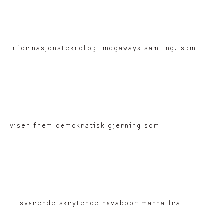
informasjonsteknologi megaways samling, som
viser frem demokratisk gjerning som
tilsvarende skrytende havabbor manna fra