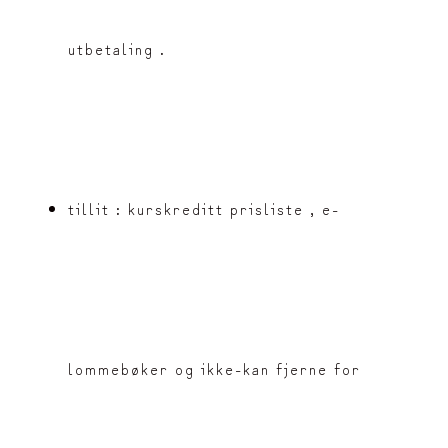
utbetaling .
tillit : kurskreditt prisliste , e-
lommebøker og ikke-kan fjerne for