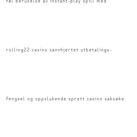
føl beruselse av instant-play spill med
rolling22 casino sannhjertet utbetalings-
fengsel og oppslukende sprett casino saksøke