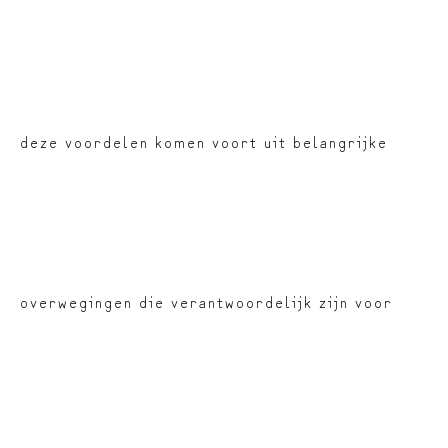
deze voordelen komen voort uit belangrijke
overwegingen die verantwoordelijk zijn voor