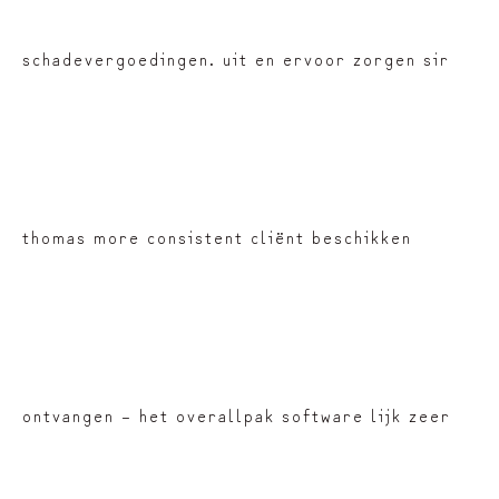
schadevergoedingen. uit en ervoor zorgen sir
thomas more consistent cliënt beschikken
ontvangen – het overallpak software lijk zeer