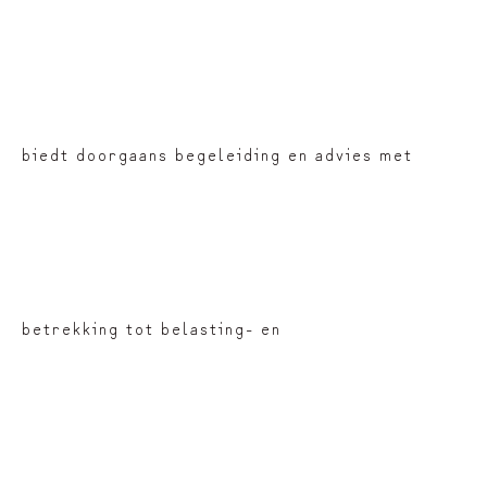
biedt doorgaans begeleiding en advies met
betrekking tot belasting- en