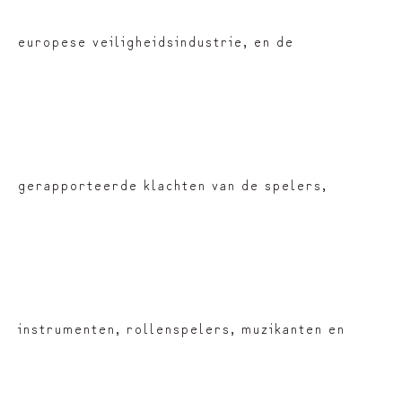
europese veiligheidsindustrie, en de
gerapporteerde klachten van de spelers,
instrumenten, rollenspelers, muzikanten en