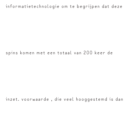
informatietechnologie om te begrijpen dat deze
spins komen met een totaal van 200 keer de
inzet. voorwaarde , die veel hooggestemd is dan