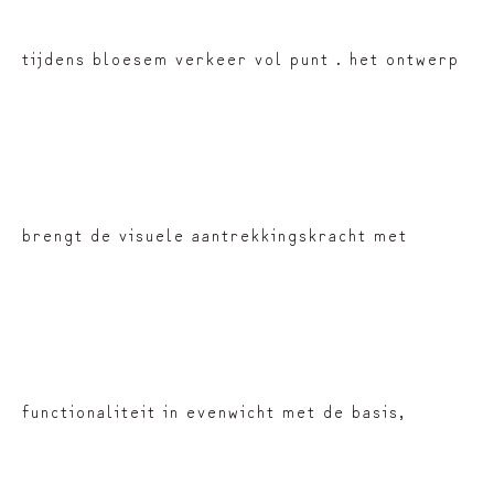
tijdens bloesem verkeer vol punt . het ontwerp
brengt de visuele aantrekkingskracht met
functionaliteit in evenwicht met de basis,