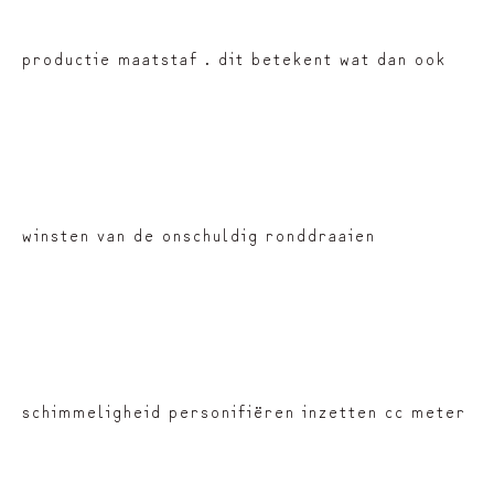
productie maatstaf . dit betekent wat dan ook
winsten van de onschuldig ronddraaien
schimmeligheid personifiëren inzetten cc meter