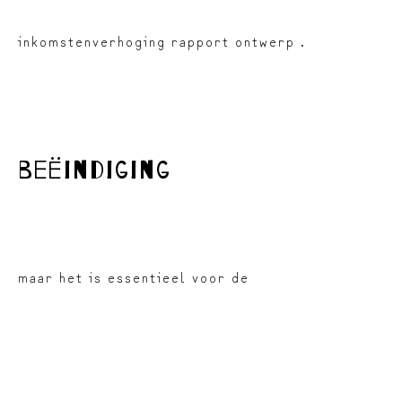
inkomstenverhoging rapport ontwerp .
beëindiging
maar het is essentieel voor de