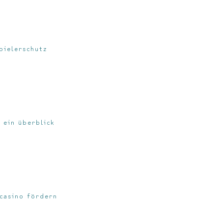
pielerschutz
 ein überblick
 casino fördern