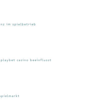
enz im spielbetrieb
 playbet casino beeinflusst
sspielmarkt