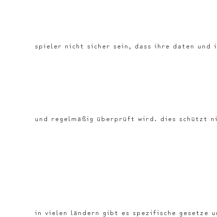
spieler nicht sicher sein, dass ihre daten und 
und regelmäßig überprüft wird. dies schützt ni
in vielen ländern gibt es spezifische gesetze 