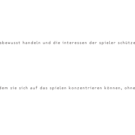
sbewusst handeln und die interessen der spieler schütze
 dem sie sich auf das spielen konzentrieren können, oh