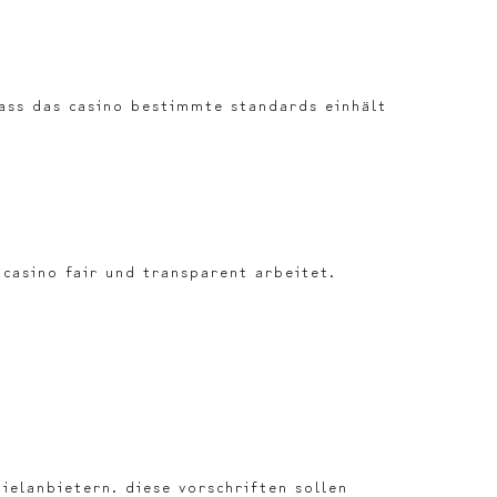
 dass das casino bestimmte standards einhält
 casino fair und transparent arbeitet.
pielanbietern. diese vorschriften sollen