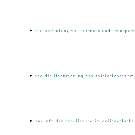
die bedeutung von fairness und transpar
wie die lizenzierung das spielerlebnis im
zukunft der regulierung im online-glück