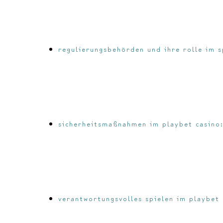
regulierungsbehörden und ihre rolle im s
sicherheitsmaßnahmen im playbet casino:
verantwortungsvolles spielen im playbet