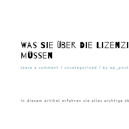
skip
Was Sie Über Die Lizen
Müssen
to
leave a comment
/
uncategorized
/ by
wp_post
in diesem artikel erfahren sie alles wichtige 
content